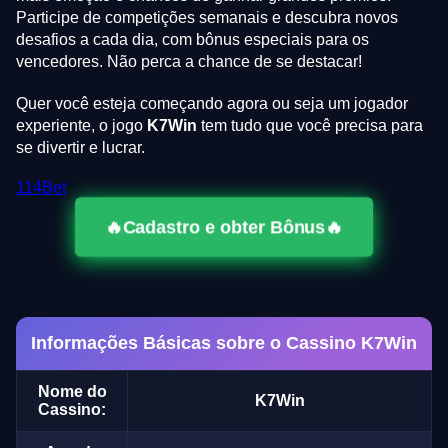
Participe de competições semanais e descubra novos
desafios a cada dia, com bônus especiais para os
vencedores. Não perca a chance de se destacar!
Quer você esteja começando agora ou seja um jogador
experiente, o jogo
K7Win
tem tudo que você precisa para
se divertir e lucrar.
114Bet
🔥Cadastro e obter Bônus🔥
Informações Básicas sobre o Cassino K7Win
Nome do
K7Win
Cassino: