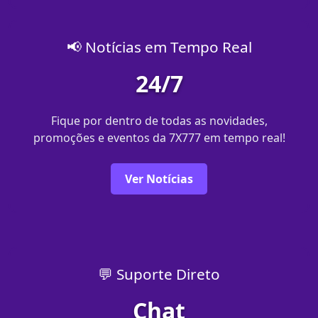
📢 Notícias em Tempo Real
24/7
Fique por dentro de todas as novidades,
promoções e eventos da 7X777 em tempo real!
Ver Notícias
💬 Suporte Direto
Chat