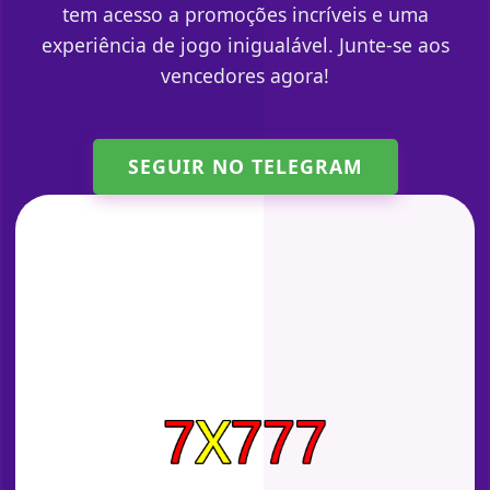
tem acesso a promoções incríveis e uma
experiência de jogo inigualável. Junte-se aos
vencedores agora!
SEGUIR NO TELEGRAM