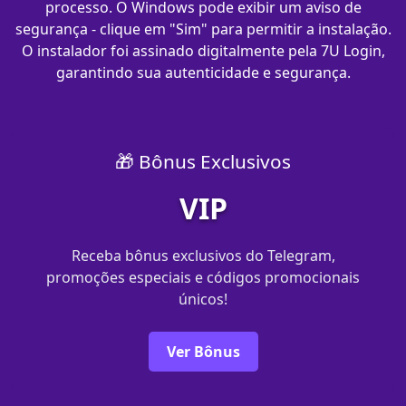
processo. O Windows pode exibir um aviso de
segurança - clique em "Sim" para permitir a instalação.
O instalador foi assinado digitalmente pela 7U Login,
garantindo sua autenticidade e segurança.
🎁 Bônus Exclusivos
VIP
Receba bônus exclusivos do Telegram,
promoções especiais e códigos promocionais
únicos!
Ver Bônus