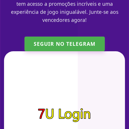
tem acesso a promoções incríveis e uma
experiência de jogo inigualável. Junte-se aos
vencedores agora!
SEGUIR NO TELEGRAM