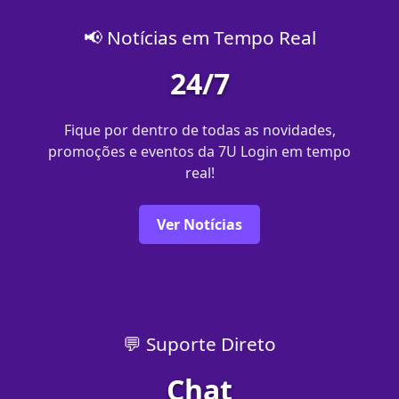
📢 Notícias em Tempo Real
24/7
Fique por dentro de todas as novidades,
promoções e eventos da 7U Login em tempo
real!
Ver Notícias
💬 Suporte Direto
Chat