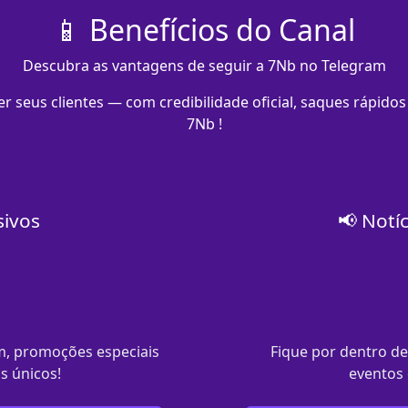
📱 Benefícios do Canal
Descubra as vantagens de seguir a 7Nb no Telegram
r seus clientes — com credibilidade oficial, saques rápido
7Nb !
sivos
📢 Notí
m, promoções especiais
Fique por dentro d
s únicos!
eventos 