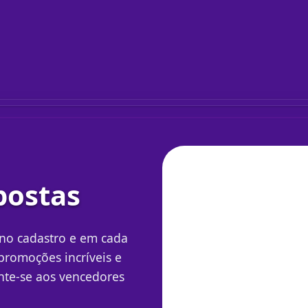
postas
no cadastro e em cada
promoções incríveis e
unte-se aos vencedores