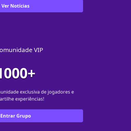
Ver Notícias
Comunidade VIP
1000+
unidade exclusiva de jogadores e
rtilhe experiências!
Entrar Grupo