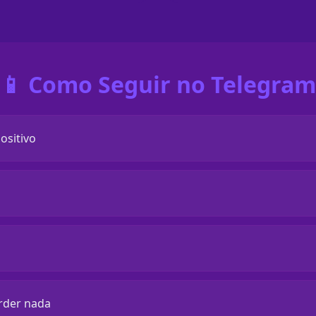
📱 Como Seguir no Telegram
ositivo
erder nada