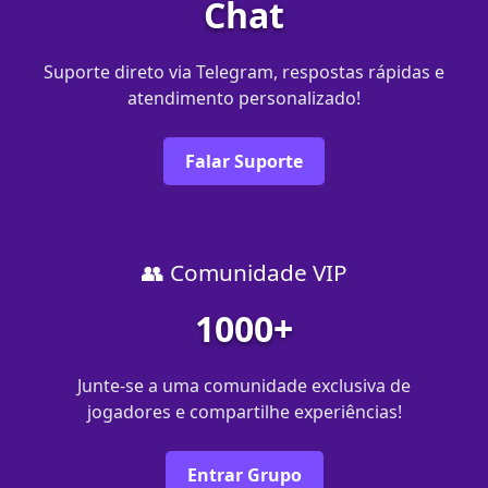
Chat
Suporte direto via Telegram, respostas rápidas e
atendimento personalizado!
Falar Suporte
👥 Comunidade VIP
1000+
Junte-se a uma comunidade exclusiva de
jogadores e compartilhe experiências!
Entrar Grupo