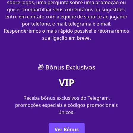
sobre jogos, uma pergunta sobre uma promoção ou
quiser compartilhar seus comentários ou sugestões,
entre em contato com a equipe de suporte ao jogador
por telefone, e-mail, telegrama e e-mail.
Responderemos o mais rápido possível e retornaremos
sua ligação em breve.
🎁 Bônus Exclusivos
VIP
Receba bônus exclusivos do Telegram,
promoções especiais e códigos promocionais
únicos!
Ver Bônus