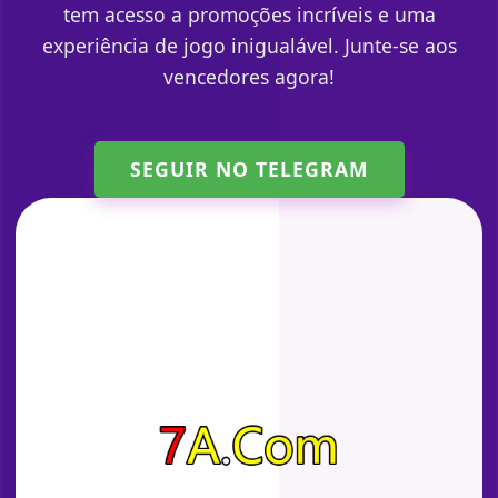
tem acesso a promoções incríveis e uma
experiência de jogo inigualável. Junte-se aos
vencedores agora!
SEGUIR NO TELEGRAM