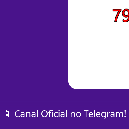
📱 Canal Oficial no Telegram!