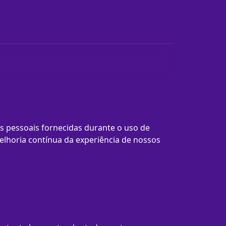
s pessoais fornecidas durante o uso de
elhoria contínua da experiência de nossos