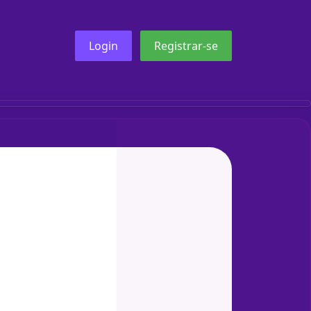
Login
Registrar-se