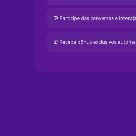
💬 Participe das conversas e interaj
🎁 Receba bônus exclusivos autom