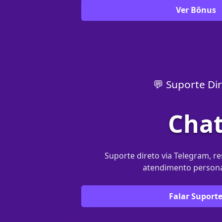
Ver Bônus
💬 Suporte Di
Cha
Suporte direto via Telegram, r
atendimento persona
Falar Suport