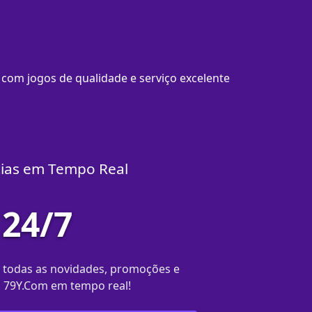
om jogos de qualidade e serviço excelente
cias em Tempo Real
24/7
e todas as novidades, promoções e
 79Y.Com em tempo real!