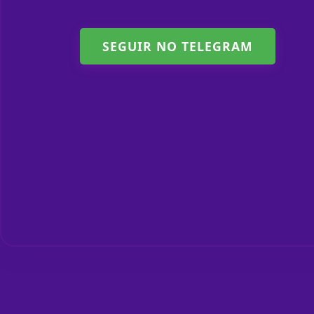
SEGUIR NO TELEGRAM