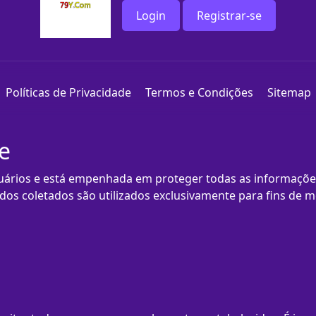
Login
Registrar-se
Políticas de Privacidade
Termos e Condições
Sitemap
de
suários e está empenhada em proteger todas as informaçõe
os coletados são utilizados exclusivamente para fins de m