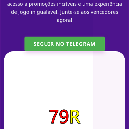
acesso a promoções incríveis e uma experiência
de jogo inigualável. Junte-se aos vencedores
agora!
SEGUIR NO TELEGRAM