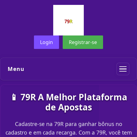
Login
Registrar-se
Menu
📱 79R A Melhor Plataforma
de Apostas
Cadastre-se na 79R para ganhar bônus no
cadastro e em cada recarga. Com a 79R, você tem