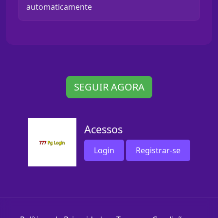
automaticamente
SEGUIR AGORA
Acessos
Login
Registrar-se