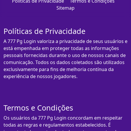
Políticas de Privacidade
Termos e Condições
Sitemap
Políticas de Privacidade
A 777 Pg Login valoriza a privacidade de seus usuários e
está empenhada em proteger todas as informações
pessoais fornecidas durante o uso de nossos canais de
comunicação. Todos os dados coletados são utilizados
exclusivamente para fins de melhoria contínua da
experiência de nossos jogadores.
Termos e Condições
Os usuários da 777 Pg Login concordam em respeitar
todas as regras e regulamentos estabelecidos. É