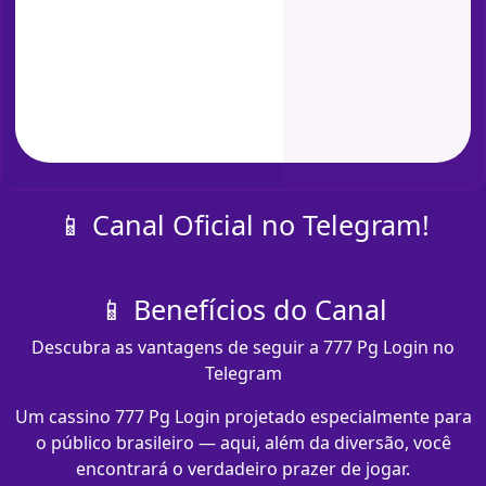
📱 Canal Oficial no Telegram!
📱 Benefícios do Canal
Descubra as vantagens de seguir a 777 Pg Login no
Telegram
Um cassino 777 Pg Login projetado especialmente para
o público brasileiro — aqui, além da diversão, você
encontrará o verdadeiro prazer de jogar.