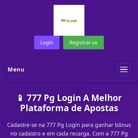
Login
Registrar-se
Menu
📱 777 Pg Login A Melhor
Plataforma de Apostas
Cadastre-se na 777 Pg Login para ganhar bônus
no cadastro e em cada recarga. Com a 777 Pg