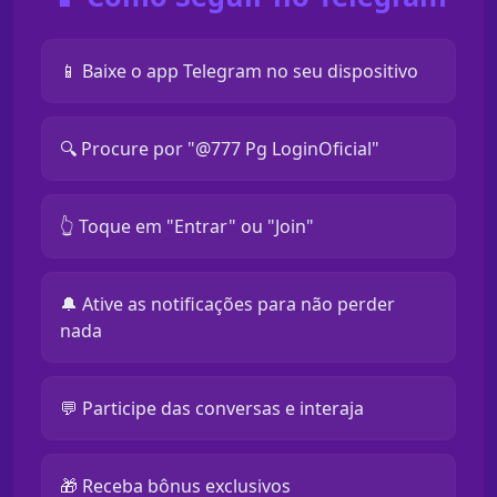
📱 Baixe o app Telegram no seu dispositivo
🔍 Procure por "@777 Pg LoginOficial"
👆 Toque em "Entrar" ou "Join"
🔔 Ative as notificações para não perder
nada
💬 Participe das conversas e interaja
🎁 Receba bônus exclusivos