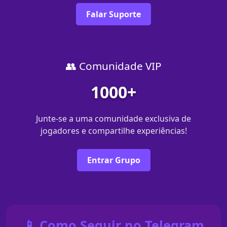
Falar Suporte
👥 Comunidade VIP
1000+
Junte-se a uma comunidade exclusiva de
jogadores e compartilhe experiências!
Entrar Grupo
📱 Como Seguir no Telegram