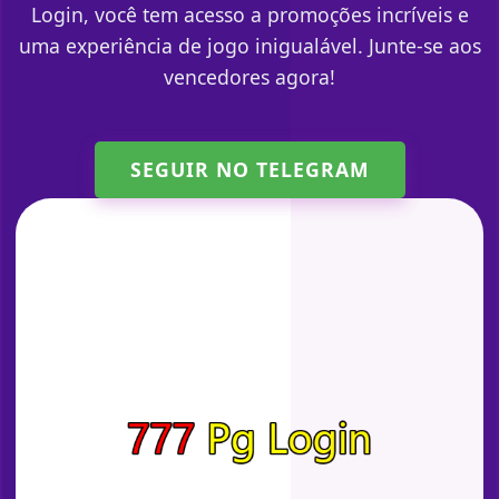
Login, você tem acesso a promoções incríveis e
uma experiência de jogo inigualável. Junte-se aos
vencedores agora!
SEGUIR NO TELEGRAM