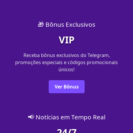
🎁 Bônus Exclusivos
VIP
Receba bônus exclusivos do Telegram,
promoções especiais e códigos promocionais
únicos!
Ver Bônus
📢 Notícias em Tempo Real
24/7