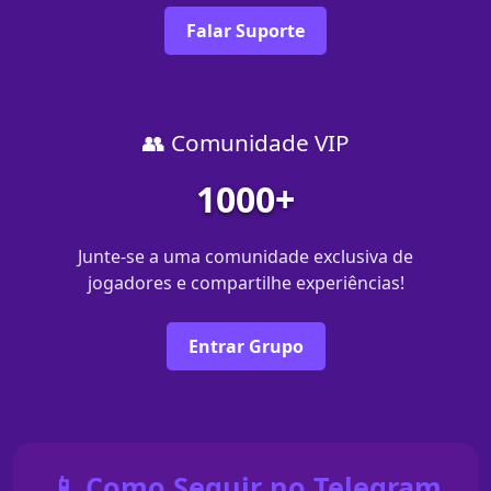
Falar Suporte
👥 Comunidade VIP
1000+
Junte-se a uma comunidade exclusiva de
jogadores e compartilhe experiências!
Entrar Grupo
📱 Como Seguir no Telegram