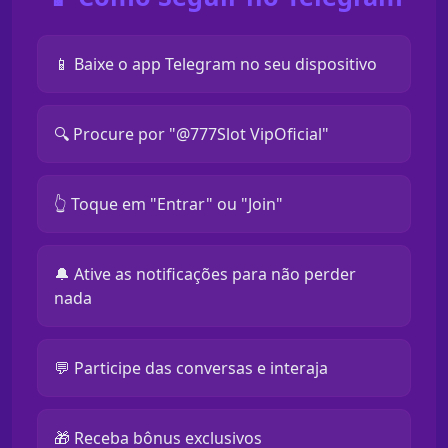
📱 Baixe o app Telegram no seu dispositivo
🔍 Procure por "@777Slot VipOficial"
👆 Toque em "Entrar" ou "Join"
🔔 Ative as notificações para não perder
nada
💬 Participe das conversas e interaja
🎁 Receba bônus exclusivos