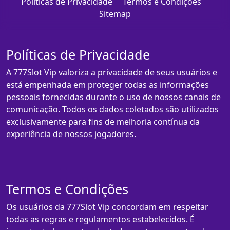
Políticas de Privacidade
Termos e Condições
Sitemap
Políticas de Privacidade
A 777Slot Vip valoriza a privacidade de seus usuários e
está empenhada em proteger todas as informações
pessoais fornecidas durante o uso de nossos canais de
comunicação. Todos os dados coletados são utilizados
exclusivamente para fins de melhoria contínua da
experiência de nossos jogadores.
Termos e Condições
Os usuários da 777Slot Vip concordam em respeitar
todas as regras e regulamentos estabelecidos. É