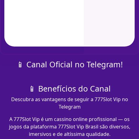
📱 Canal Oficial no Telegram!
📱 Benefícios do Canal
Descubra as vantagens de seguir a 777Slot Vip no
Telegram
A 777Slot Vip é um cassino online profissional — os
jogos da plataforma 777Slot Vip Brasil são diversos,
imersivos e de altíssima qualidade.