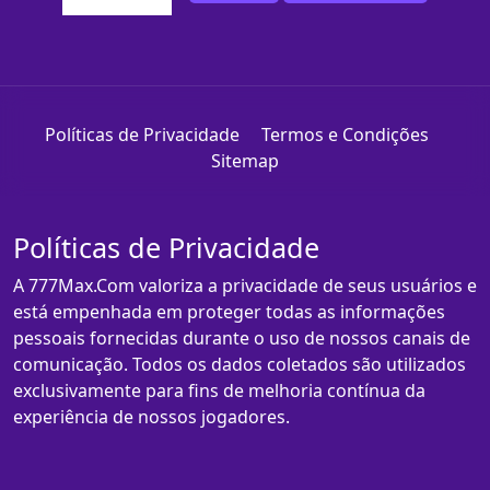
Políticas de Privacidade
Termos e Condições
Sitemap
Políticas de Privacidade
A 777Max.Com valoriza a privacidade de seus usuários e
está empenhada em proteger todas as informações
pessoais fornecidas durante o uso de nossos canais de
comunicação. Todos os dados coletados são utilizados
exclusivamente para fins de melhoria contínua da
experiência de nossos jogadores.