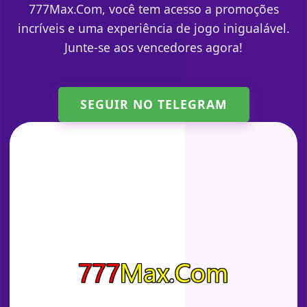
777Max.Com, você tem acesso a promoções
incríveis e uma experiência de jogo inigualável.
Junte-se aos vencedores agora!
SEGUIR NO TELEGRAM