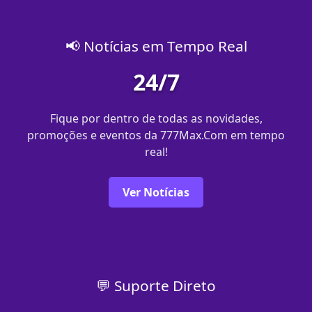
📢 Notícias em Tempo Real
24/7
Fique por dentro de todas as novidades,
promoções e eventos da 777Max.Com em tempo
real!
Ver Notícias
💬 Suporte Direto