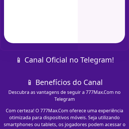
📱 Canal Oficial no Telegram!
📱 Benefícios do Canal
Descubra as vantagens de seguir a 777Max.Com no
Telegram
Com certeza! O 777Max.Com oferece uma experiência
otimizada para dispositivos móveis. Seja utilizando
smartphones ou tablets, os jogadores podem acessar o