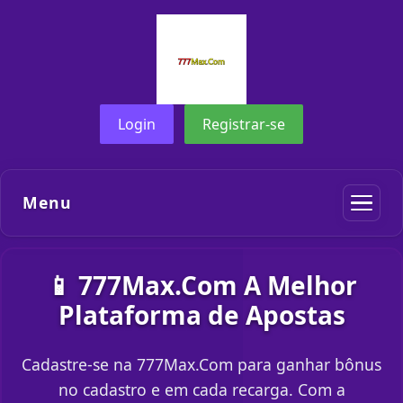
Login
Registrar-se
Menu
📱 777Max.Com A Melhor
Plataforma de Apostas
Cadastre-se na 777Max.Com para ganhar bônus
no cadastro e em cada recarga. Com a