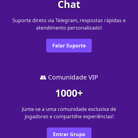
Chat
Suporte direto via Telegram, respostas rápidas e
atendimento personalizado!
Falar Suporte
👥 Comunidade VIP
1000+
Junte-se a uma comunidade exclusiva de
jogadores e compartilhe experiências!
Entrar Grupo