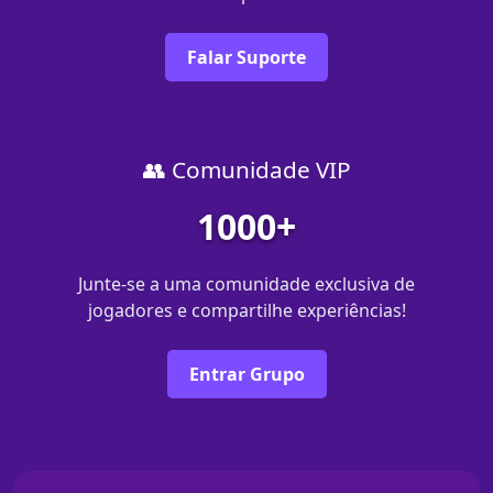
Falar Suporte
👥 Comunidade VIP
1000+
Junte-se a uma comunidade exclusiva de
jogadores e compartilhe experiências!
Entrar Grupo