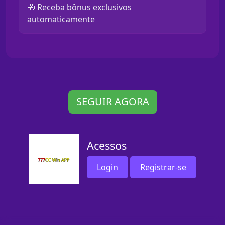
🎁 Receba bônus exclusivos
automaticamente
SEGUIR AGORA
Acessos
Login
Registrar-se