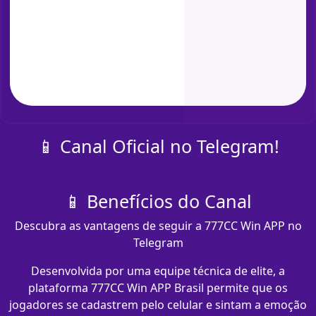
📱 Canal Oficial no Telegram!
📱 Benefícios do Canal
Descubra as vantagens de seguir a 777CC Win APP no
Telegram
Desenvolvida por uma equipe técnica de elite, a
plataforma 777CC Win APP Brasil permite que os
jogadores se cadastrem pelo celular e sintam a emoção