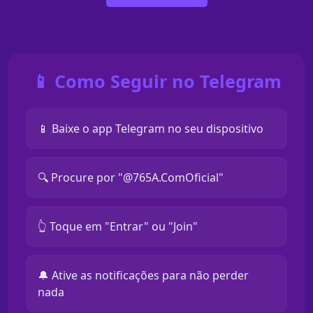
📱 Como Seguir no Telegram
📱 Baixe o app Telegram no seu dispositivo
🔍 Procure por "@765A.ComOficial"
👆 Toque em "Entrar" ou "Join"
🔔 Ative as notificações para não perder
nada