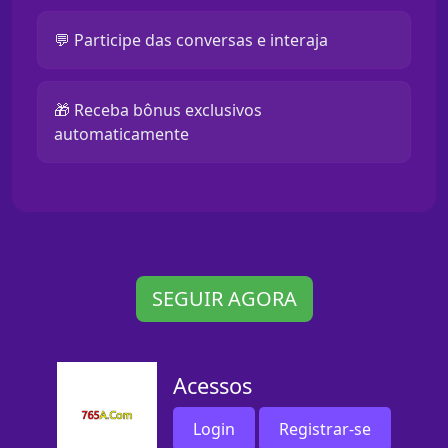
💬 Participe das conversas e interaja
🎁 Receba bônus exclusivos
automaticamente
SEGUIR AGORA
Acessos
Login
Registrar-se