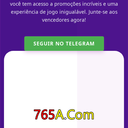
você tem acesso a promoções incríveis e uma
experiência de jogo inigualável. Junte-se aos
vencedores agora!
SEGUIR NO TELEGRAM