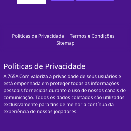
Políticas de Privacidade
Termos e Condições
Sitemap
Políticas de Privacidade
A 765A.Com valoriza a privacidade de seus usuários e
está empenhada em proteger todas as informações
pessoais fornecidas durante o uso de nossos canais de
comunicação. Todos os dados coletados são utilizados
exclusivamente para fins de melhoria contínua da
experiência de nossos jogadores.