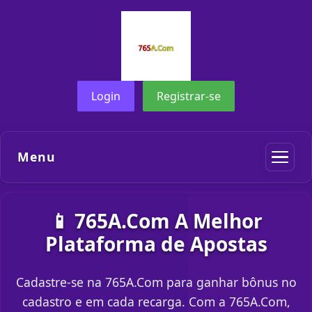
Login
Registrar-se
Menu
📱 765A.Com A Melhor
Plataforma de Apostas
Cadastre-se na 765A.Com para ganhar bônus no
cadastro e em cada recarga. Com a 765A.Com,