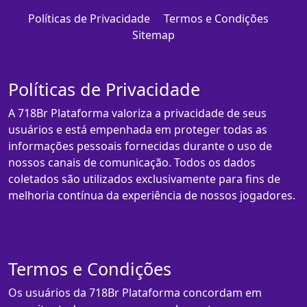
Políticas de Privacidade
Termos e Condições
Sitemap
Políticas de Privacidade
A 718Br Plataforma valoriza a privacidade de seus
usuários e está empenhada em proteger todas as
informações pessoais fornecidas durante o uso de
nossos canais de comunicação. Todos os dados
coletados são utilizados exclusivamente para fins de
melhoria contínua da experiência de nossos jogadores.
Termos e Condições
Os usuários da 718Br Plataforma concordam em