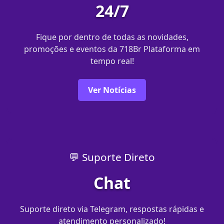
24/7
Fique por dentro de todas as novidades,
promoções e eventos da 718Br Plataforma em
tempo real!
Ver Notícias
💬 Suporte Direto
Chat
Suporte direto via Telegram, respostas rápidas e
atendimento personalizado!