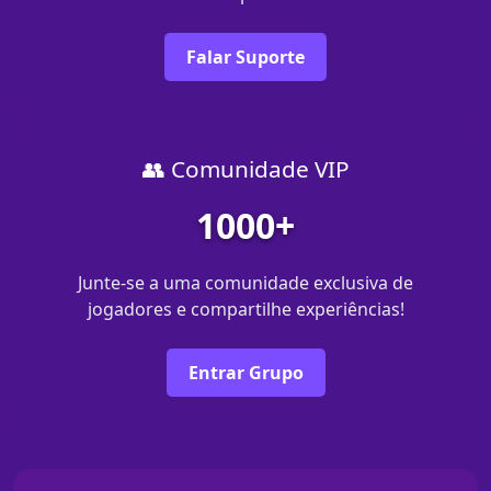
Falar Suporte
👥 Comunidade VIP
1000+
Junte-se a uma comunidade exclusiva de
jogadores e compartilhe experiências!
Entrar Grupo