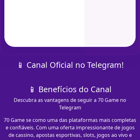
📱 Canal Oficial no Telegram!
📱 Benefícios do Canal
Descubra as vantagens de seguir a 70 Game no
Telegram
70 Game se como uma das plataformas mais completas
e confiáveis. Com uma oferta impressionante de jogos
de cassino, apostas esportivas, slots, jogos ao vivo e