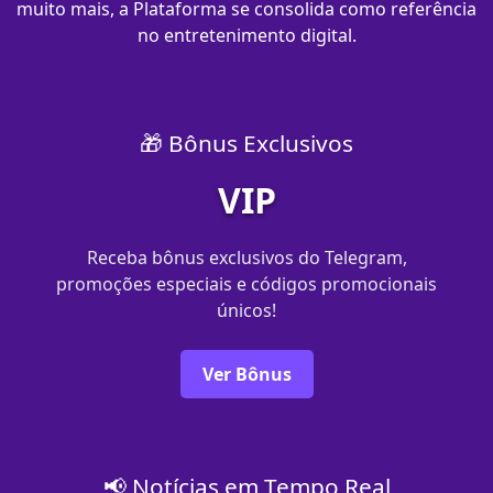
muito mais, a Plataforma se consolida como referência
no entretenimento digital.
🎁 Bônus Exclusivos
VIP
Receba bônus exclusivos do Telegram,
promoções especiais e códigos promocionais
únicos!
Ver Bônus
📢 Notícias em Tempo Real