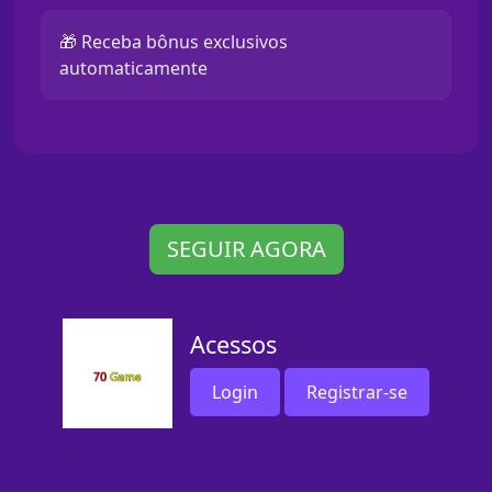
🎁 Receba bônus exclusivos
automaticamente
SEGUIR AGORA
Acessos
Login
Registrar-se