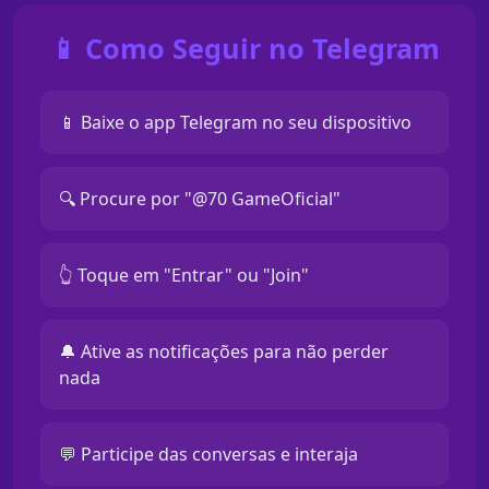
📱 Como Seguir no Telegram
📱 Baixe o app Telegram no seu dispositivo
🔍 Procure por "@70 GameOficial"
👆 Toque em "Entrar" ou "Join"
🔔 Ative as notificações para não perder
nada
💬 Participe das conversas e interaja