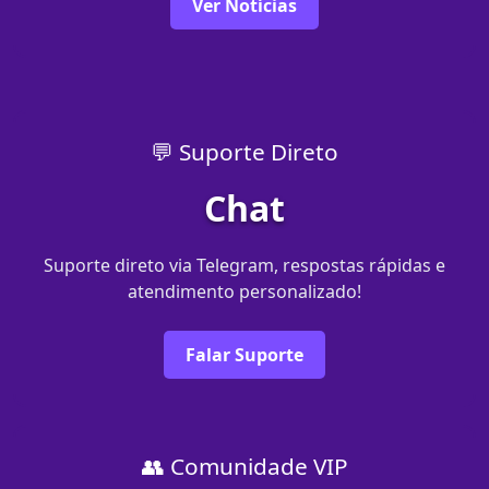
Ver Notícias
💬 Suporte Direto
Chat
Suporte direto via Telegram, respostas rápidas e
atendimento personalizado!
Falar Suporte
👥 Comunidade VIP