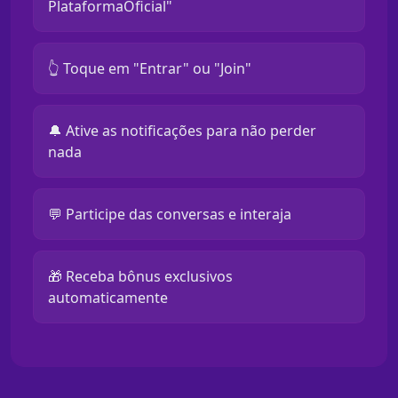
PlataformaOficial"
👆 Toque em "Entrar" ou "Join"
🔔 Ative as notificações para não perder
nada
💬 Participe das conversas e interaja
🎁 Receba bônus exclusivos
automaticamente