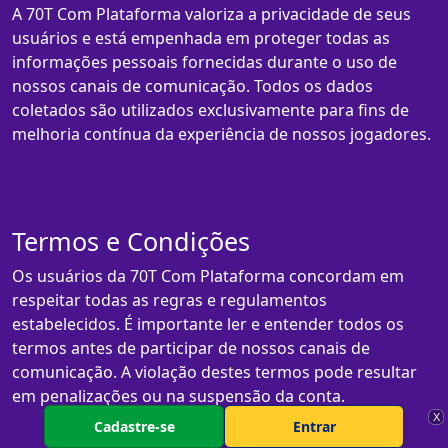
A 70T Com Plataforma valoriza a privacidade de seus
usuários e está empenhada em proteger todas as
informações pessoais fornecidas durante o uso de
nossos canais de comunicação. Todos os dados
coletados são utilizados exclusivamente para fins de
melhoria contínua da experiência de nossos jogadores.
Termos e Condições
Os usuários da 70T Com Plataforma concordam em
respeitar todas as regras e regulamentos
estabelecidos. É importante ler e entender todos os
termos antes de participar de nossos canais de
comunicação. A violação destes termos pode resultar
em penalizações ou na suspensão da conta.
X
Cadastre-se
Entrar