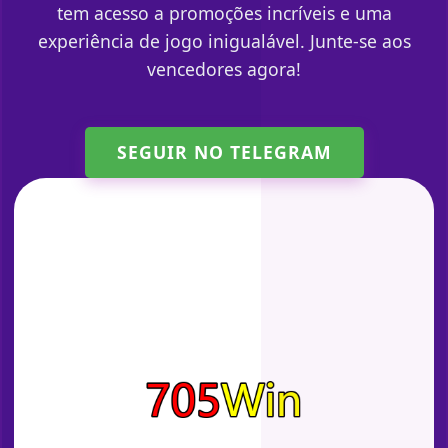
tem acesso a promoções incríveis e uma
experiência de jogo inigualável. Junte-se aos
vencedores agora!
SEGUIR NO TELEGRAM