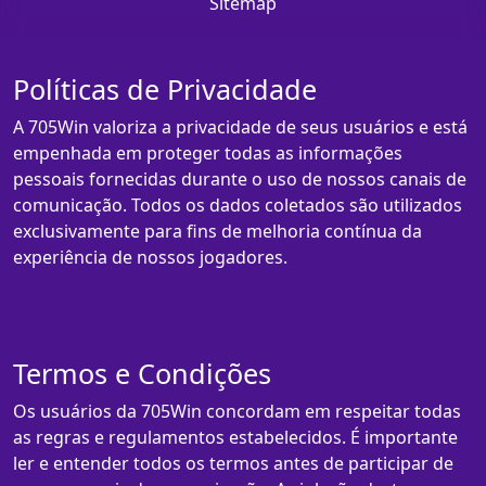
Sitemap
Políticas de Privacidade
A 705Win valoriza a privacidade de seus usuários e está
empenhada em proteger todas as informações
pessoais fornecidas durante o uso de nossos canais de
comunicação. Todos os dados coletados são utilizados
exclusivamente para fins de melhoria contínua da
experiência de nossos jogadores.
Termos e Condições
Os usuários da 705Win concordam em respeitar todas
as regras e regulamentos estabelecidos. É importante
ler e entender todos os termos antes de participar de