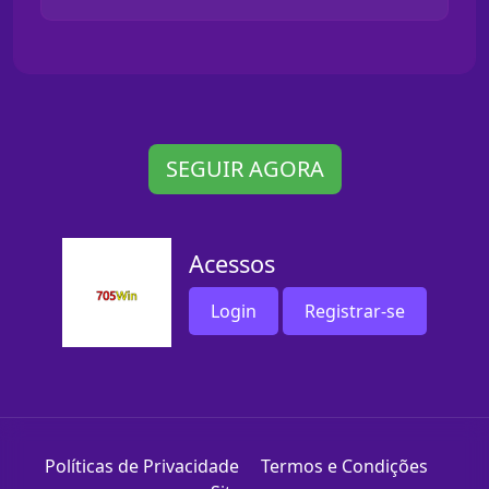
SEGUIR AGORA
Acessos
Login
Registrar-se
Políticas de Privacidade
Termos e Condições