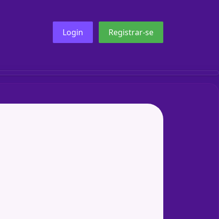
Login
Registrar-se