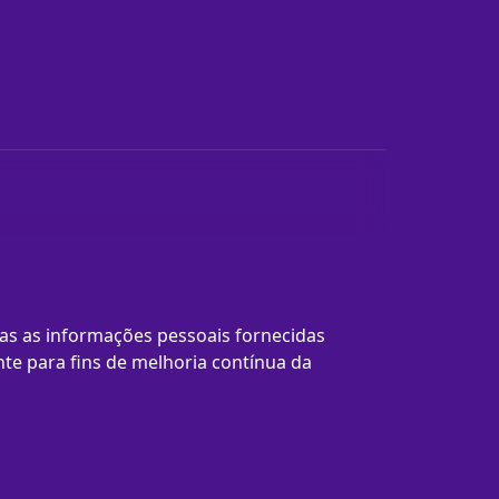
as as informações pessoais fornecidas
te para fins de melhoria contínua da