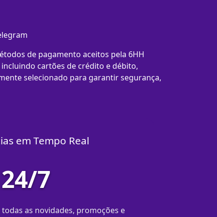
elegram
métodos de pagamento aceitos pela 6HH
cluindo cartões de crédito e débito,
amente selecionado para garantir segurança,
cias em Tempo Real
24/7
e todas as novidades, promoções e