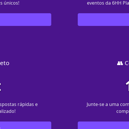
s únicos!
eventos da 6HH Pl
reto
👥 
t
espostas rápidas e
Junte-se a uma com
lizado!
compa
e