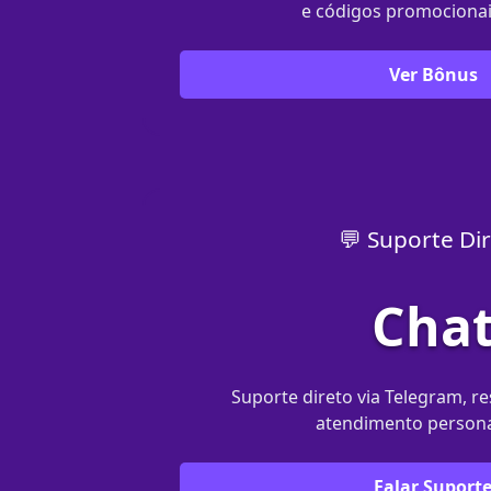
e códigos promocionai
Ver Bônus
💬 Suporte Di
Cha
Suporte direto via Telegram, r
atendimento persona
Falar Suport