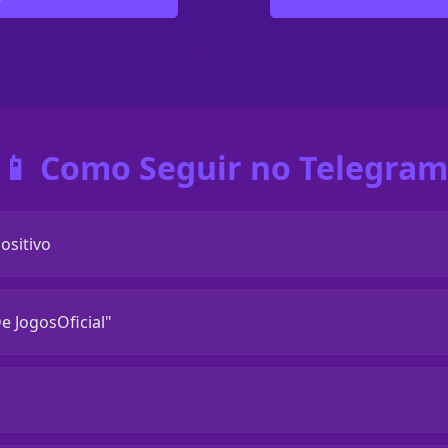
📱 Como Seguir no Telegram
ositivo
 JogosOficial"