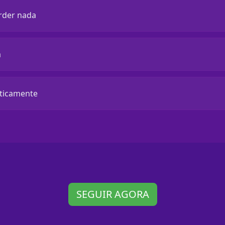
erder nada
a
aticamente
SEGUIR AGORA