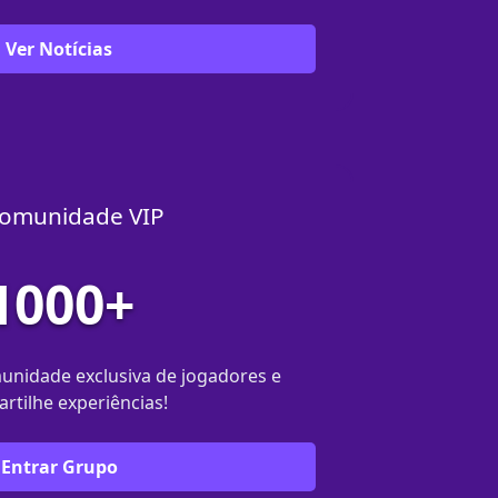
Ver Notícias
Comunidade VIP
1000+
unidade exclusiva de jogadores e
rtilhe experiências!
Entrar Grupo