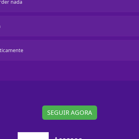
erder nada
a
aticamente
SEGUIR AGORA