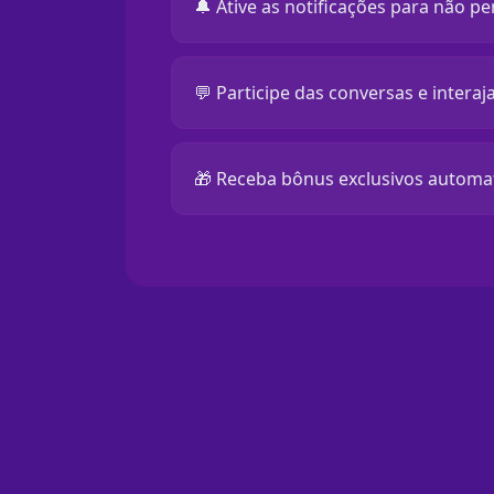
🔔 Ative as notificações para não p
💬 Participe das conversas e interaj
🎁 Receba bônus exclusivos autom