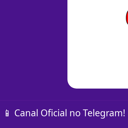
📱 Canal Oficial no Telegram!