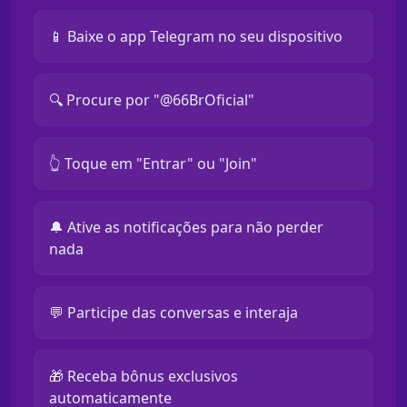
📱 Baixe o app Telegram no seu dispositivo
🔍 Procure por "@66BrOficial"
👆 Toque em "Entrar" ou "Join"
🔔 Ative as notificações para não perder
nada
💬 Participe das conversas e interaja
🎁 Receba bônus exclusivos
automaticamente