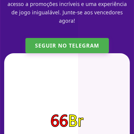
acesso a promoções incríveis e uma experiência
de jogo inigualável. Junte-se aos vencedores
agora!
SEGUIR NO TELEGRAM