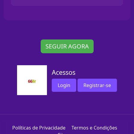
SEGUIR AGORA
Acessos
Login
Registrar-se
Políticas de Privacidade
Termos e Condições