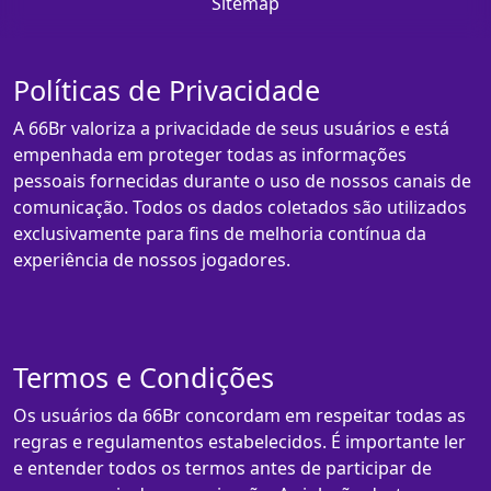
Sitemap
Políticas de Privacidade
A 66Br valoriza a privacidade de seus usuários e está
empenhada em proteger todas as informações
pessoais fornecidas durante o uso de nossos canais de
comunicação. Todos os dados coletados são utilizados
exclusivamente para fins de melhoria contínua da
experiência de nossos jogadores.
Termos e Condições
Os usuários da 66Br concordam em respeitar todas as
regras e regulamentos estabelecidos. É importante ler
e entender todos os termos antes de participar de