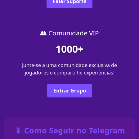
Falar Suporte
👥 Comunidade VIP
1000+
Junte-se a uma comunidade exclusiva de
jogadores e compartilhe experiências!
Entrar Grupo
📱 Como Seguir no Telegram