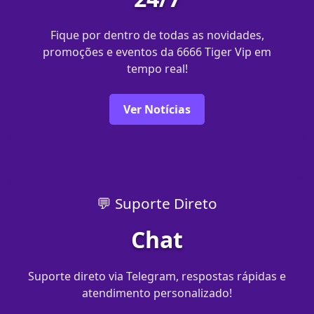
Fique por dentro de todas as novidades,
promoções e eventos da 6666 Tiger Vip em
tempo real!
Ver Notícias
💬 Suporte Direto
Chat
Suporte direto via Telegram, respostas rápidas e
atendimento personalizado!