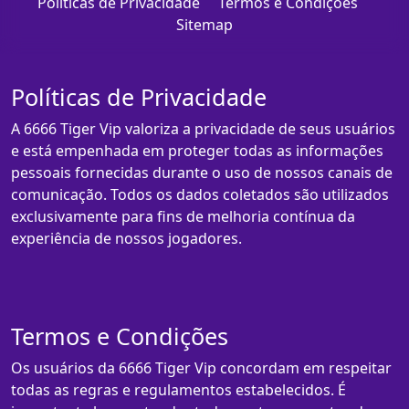
Políticas de Privacidade
Termos e Condições
Sitemap
Políticas de Privacidade
A 6666 Tiger Vip valoriza a privacidade de seus usuários
e está empenhada em proteger todas as informações
pessoais fornecidas durante o uso de nossos canais de
comunicação. Todos os dados coletados são utilizados
exclusivamente para fins de melhoria contínua da
experiência de nossos jogadores.
Termos e Condições
Os usuários da 6666 Tiger Vip concordam em respeitar
todas as regras e regulamentos estabelecidos. É