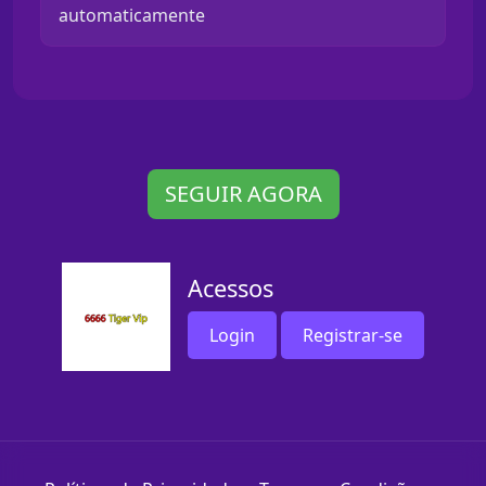
automaticamente
SEGUIR AGORA
Acessos
Login
Registrar-se