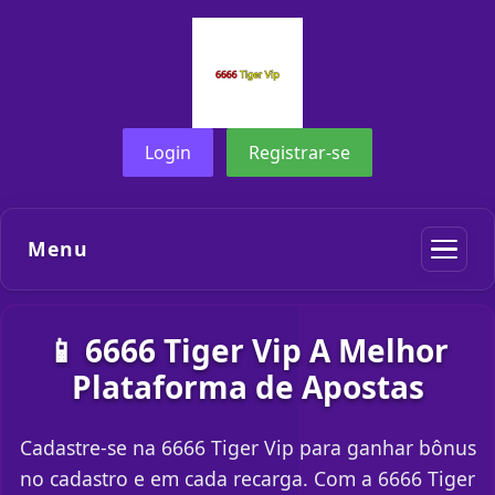
Login
Registrar-se
Menu
📱 6666 Tiger Vip A Melhor
Plataforma de Apostas
Cadastre-se na 6666 Tiger Vip para ganhar bônus
no cadastro e em cada recarga. Com a 6666 Tiger