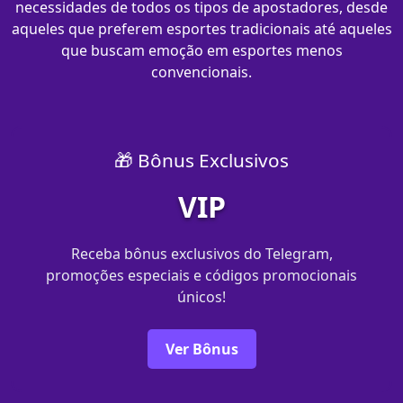
necessidades de todos os tipos de apostadores, desde
aqueles que preferem esportes tradicionais até aqueles
que buscam emoção em esportes menos
convencionais.
🎁 Bônus Exclusivos
VIP
Receba bônus exclusivos do Telegram,
promoções especiais e códigos promocionais
únicos!
Ver Bônus