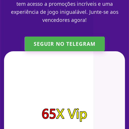
tem acesso a promoções incríveis e uma
experiência de jogo inigualável. Junte-se aos
vencedores agora!
SEGUIR NO TELEGRAM