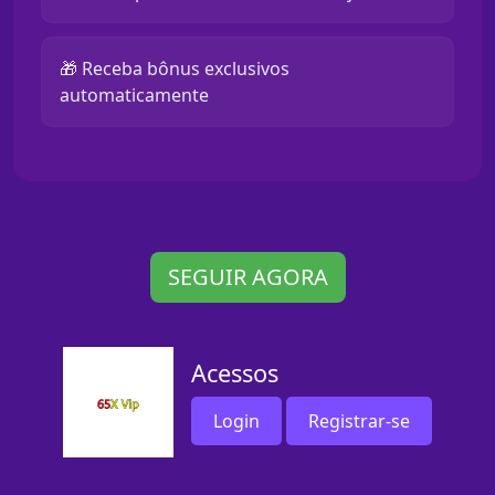
🎁 Receba bônus exclusivos
automaticamente
SEGUIR AGORA
Acessos
Login
Registrar-se