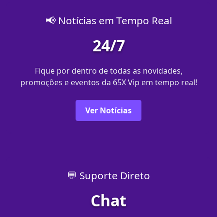
📢 Notícias em Tempo Real
24/7
Fique por dentro de todas as novidades,
promoções e eventos da 65X Vip em tempo real!
Ver Notícias
💬 Suporte Direto
Chat