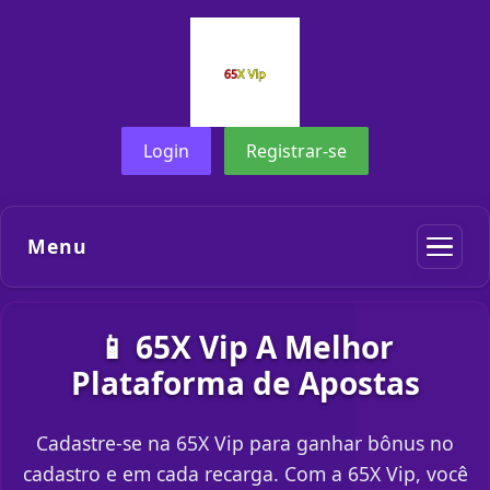
Login
Registrar-se
Menu
📱 65X Vip A Melhor
Plataforma de Apostas
Cadastre-se na 65X Vip para ganhar bônus no
cadastro e em cada recarga. Com a 65X Vip, você