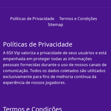
Políticas de Privacidade
Termos e Condições
Sitemap
Políticas de Privacidade
A 65X Vip valoriza a privacidade de seus usuários e está
empenhada em proteger todas as informações
pessoais fornecidas durante o uso de nossos canais de
comunicação. Todos os dados coletados são utilizados
exclusivamente para fins de melhoria contínua da
experiência de nossos jogadores.
Termos e Condições