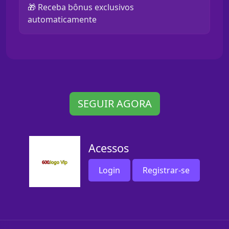
🎁 Receba bônus exclusivos
automaticamente
SEGUIR AGORA
Acessos
Login
Registrar-se