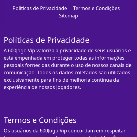
Políticas de Privacidade
Termos e Condições
Sitemap
Políticas de Privacidade
A 600Jogo Vip valoriza a privacidade de seus usuários e
está empenhada em proteger todas as informações
pessoais fornecidas durante o uso de nossos canais de
comunicação. Todos os dados coletados são utilizados
exclusivamente para fins de melhoria contínua da
experiência de nossos jogadores.
Termos e Condições
Os usuários da 600Jogo Vip concordam em respeitar