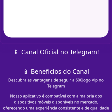
📱 Canal Oficial no Telegram!
📱 Benefícios do Canal
Descubra as vantagens de seguir a 600Jogo Vip no
Telegram
Nosso aplicativo é compatível com a maioria dos
dispositivos móveis disponíveis no mercado,
oferecendo uma experiência consistente e de qualidade