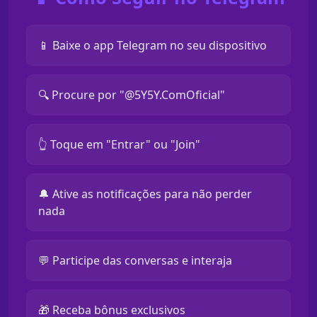
📱 Baixe o app Telegram no seu dispositivo
🔍 Procure por "@5Y5Y.ComOficial"
👆 Toque em "Entrar" ou "Join"
🔔 Ative as notificações para não perder
nada
💬 Participe das conversas e interaja
🎁 Receba bônus exclusivos