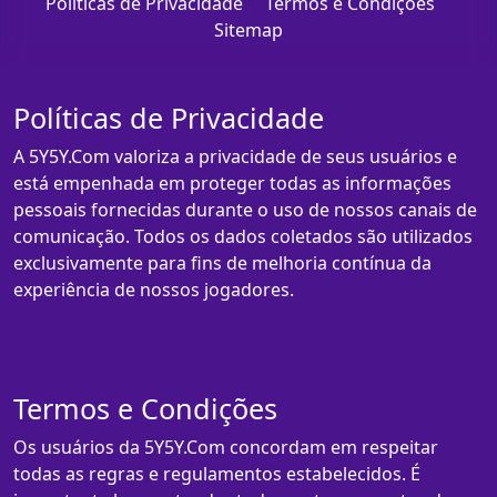
Políticas de Privacidade
Termos e Condições
Sitemap
Políticas de Privacidade
A 5Y5Y.Com valoriza a privacidade de seus usuários e
está empenhada em proteger todas as informações
pessoais fornecidas durante o uso de nossos canais de
comunicação. Todos os dados coletados são utilizados
exclusivamente para fins de melhoria contínua da
experiência de nossos jogadores.
Termos e Condições
Os usuários da 5Y5Y.Com concordam em respeitar
todas as regras e regulamentos estabelecidos. É