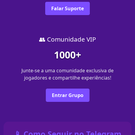
Falar Suporte
👥 Comunidade VIP
1000+
Junte-se a uma comunidade exclusiva de
jogadores e compartilhe experiências!
Entrar Grupo
📱 Como Seguir no Telegram