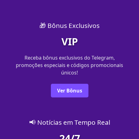
🎁 Bônus Exclusivos
VIP
Receba bônus exclusivos do Telegram,
promoções especiais e códigos promocionais
únicos!
Ver Bônus
📢 Notícias em Tempo Real
24/7