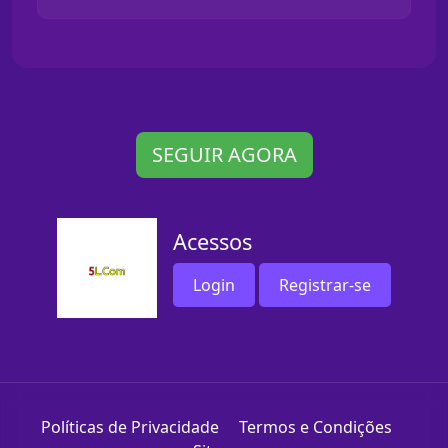
SEGUIR AGORA
Acessos
Login
Registrar-se
Políticas de Privacidade
Termos e Condições