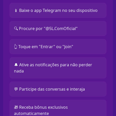
📱 Baixe o app Telegram no seu dispositivo
🔍 Procure por "@5L.ComOficial"
👆 Toque em "Entrar" ou "Join"
🔔 Ative as notificações para não perder
nada
💬 Participe das conversas e interaja
🎁 Receba bônus exclusivos
automaticamente