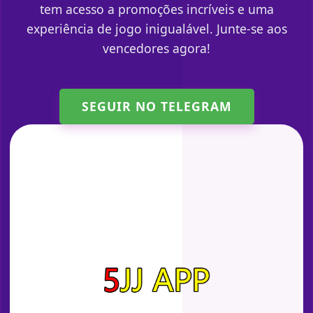
tem acesso a promoções incríveis e uma
experiência de jogo inigualável. Junte-se aos
vencedores agora!
SEGUIR NO TELEGRAM