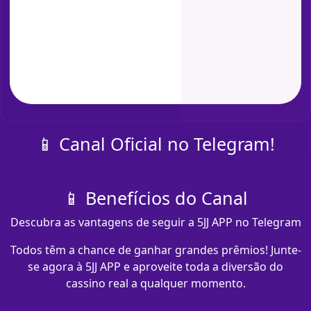
📱 Canal Oficial no Telegram!
📱 Benefícios do Canal
Descubra as vantagens de seguir a 5JJ APP no Telegram
Todos têm a chance de ganhar grandes prêmios! Junte-
se agora à 5JJ APP e aproveite toda a diversão do
cassino real a qualquer momento.