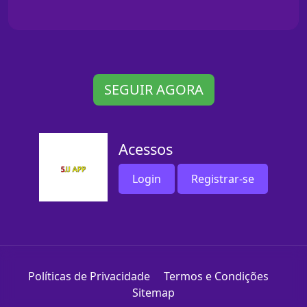
SEGUIR AGORA
Acessos
Login
Registrar-se
Políticas de Privacidade
Termos e Condições
Sitemap