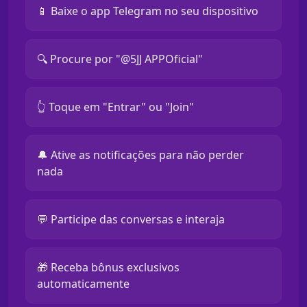
📱 Baixe o app Telegram no seu dispositivo
🔍 Procure por "@5JJ APPOficial"
👆 Toque em "Entrar" ou "Join"
🔔 Ative as notificações para não perder
nada
💬 Participe das conversas e interaja
🎁 Receba bônus exclusivos
automaticamente