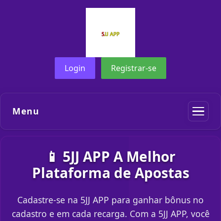
Login
Registrar-se
Menu
📱 5JJ APP A Melhor
Plataforma de Apostas
Cadastre-se na 5JJ APP para ganhar bônus no
cadastro e em cada recarga. Com a 5JJ APP, você