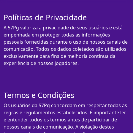
Políticas de Privacidade
A 57Pg valoriza a privacidade de seus usuários e está
empenhada em proteger todas as informações
pessoais fornecidas durante o uso de nossos canais de
comunicação. Todos os dados coletados são utilizados
exclusivamente para fins de melhoria contínua da
experiência de nossos jogadores.
Termos e Condições
Os usuários da 57Pg concordam em respeitar todas as
regras e regulamentos estabelecidos. É importante ler
e entender todos os termos antes de participar de
nossos canais de comunicação. A violação destes