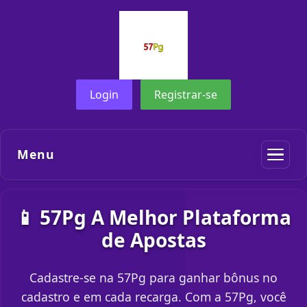
Login
Registrar-se
Menu
📱 57Pg A Melhor Plataforma
de Apostas
Cadastre-se na 57Pg para ganhar bônus no
cadastro e em cada recarga. Com a 57Pg, você