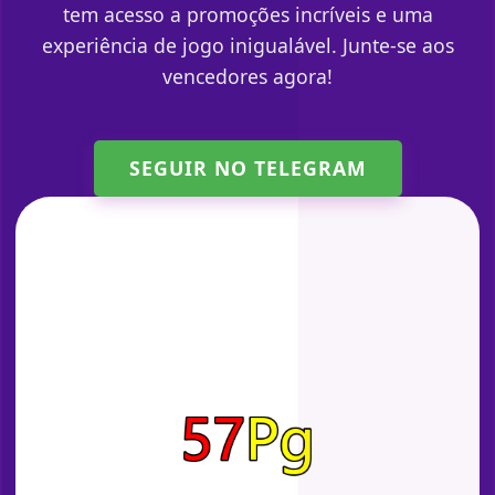
tem acesso a promoções incríveis e uma
experiência de jogo inigualável. Junte-se aos
vencedores agora!
SEGUIR NO TELEGRAM