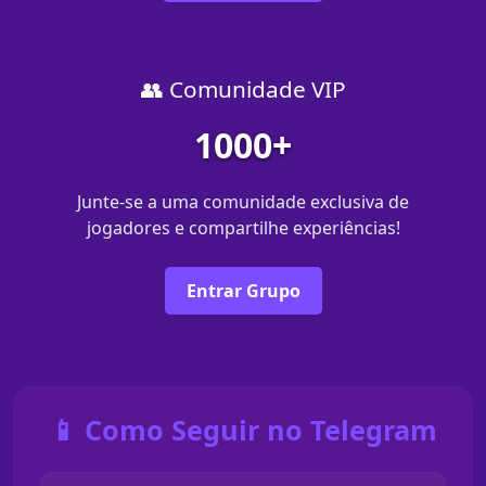
👥 Comunidade VIP
1000+
Junte-se a uma comunidade exclusiva de
jogadores e compartilhe experiências!
Entrar Grupo
📱 Como Seguir no Telegram