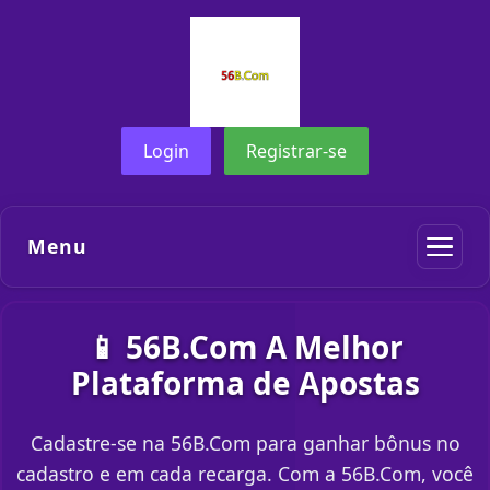
Login
Registrar-se
Menu
📱 56B.Com A Melhor
Plataforma de Apostas
Cadastre-se na 56B.Com para ganhar bônus no
cadastro e em cada recarga. Com a 56B.Com, você