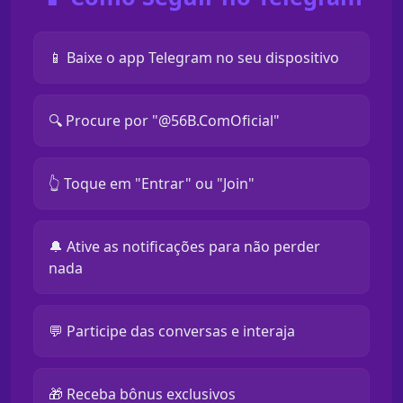
📱 Baixe o app Telegram no seu dispositivo
🔍 Procure por "@56B.ComOficial"
👆 Toque em "Entrar" ou "Join"
🔔 Ative as notificações para não perder
nada
💬 Participe das conversas e interaja
🎁 Receba bônus exclusivos