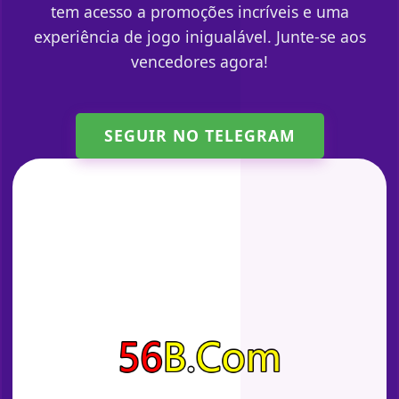
tem acesso a promoções incríveis e uma
experiência de jogo inigualável. Junte-se aos
vencedores agora!
SEGUIR NO TELEGRAM