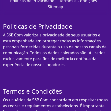
Políticas de Privacidade
Termos e Condições
Sitemap
Políticas de Privacidade
A 56B.Com valoriza a privacidade de seus usuários e
está empenhada em proteger todas as informações
pessoais fornecidas durante o uso de nossos canais de
comunicação. Todos os dados coletados são utilizados
exclusivamente para fins de melhoria contínua da
experiência de nossos jogadores.
Termos e Condições
Os usuários da 56B.Com concordam em respeitar todas
as regras e regulamentos estabelecidos. É importante