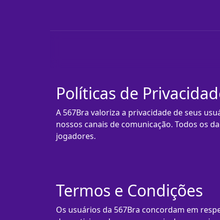
Políticas de Privacida
A 567Bra valoriza a privacidade de seus us
nossos canais de comunicação. Todos os dad
jogadores.
Termos e Condições
Os usuários da 567Bra concordam em respeit