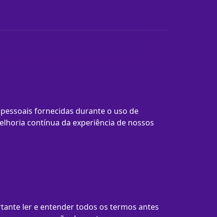
 pessoais fornecidas durante o uso de
elhoria contínua da experiência de nossos
tante ler e entender todos os termos antes