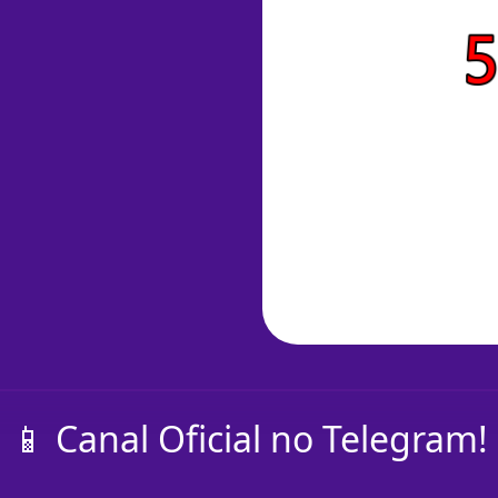
📱 Canal Oficial no Telegram!