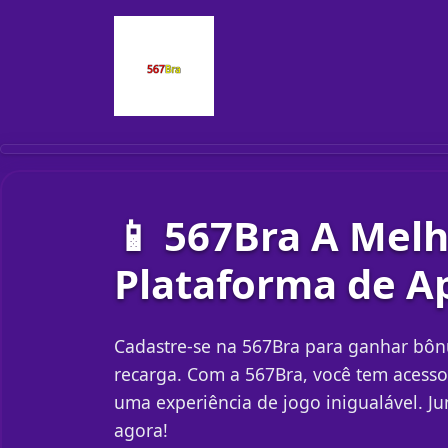
📱 567Bra A Mel
Plataforma de A
Cadastre-se na 567Bra para ganhar bôn
recarga. Com a 567Bra, você tem acesso
uma experiência de jogo inigualável. J
agora!