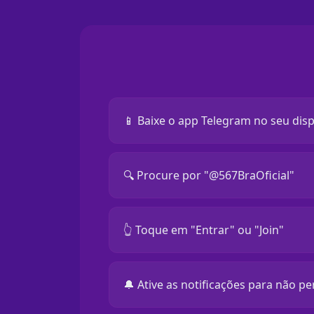
📱 Baixe o app Telegram no seu disp
🔍 Procure por "@567BraOficial"
👆 Toque em "Entrar" ou "Join"
🔔 Ative as notificações para não p