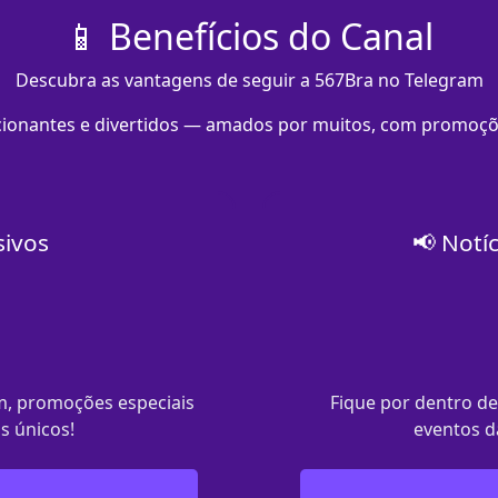
📱 Benefícios do Canal
Descubra as vantagens de seguir a 567Bra no Telegram
cionantes e divertidos — amados por muitos, com promoçõe
sivos
📢 Notí
m, promoções especiais
Fique por dentro d
s únicos!
eventos d