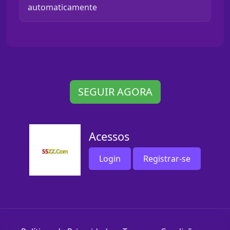
automaticamente
SEGUIR AGORA
Acessos
Login
Registrar-se