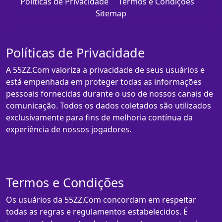
Políticas de Privacidade
Termos e Condições
Sitemap
Políticas de Privacidade
A 55ZZ.Com valoriza a privacidade de seus usuários e
está empenhada em proteger todas as informações
pessoais fornecidas durante o uso de nossos canais de
comunicação. Todos os dados coletados são utilizados
exclusivamente para fins de melhoria contínua da
experiência de nossos jogadores.
Termos e Condições
Os usuários da 55ZZ.Com concordam em respeitar
todas as regras e regulamentos estabelecidos. É