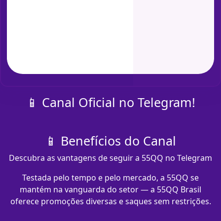
📱 Canal Oficial no Telegram!
📱 Benefícios do Canal
Descubra as vantagens de seguir a 55QQ no Telegram
Testada pelo tempo e pelo mercado, a 55QQ se
mantém na vanguarda do setor — a 55QQ Brasil
oferece promoções diversas e saques sem restrições.