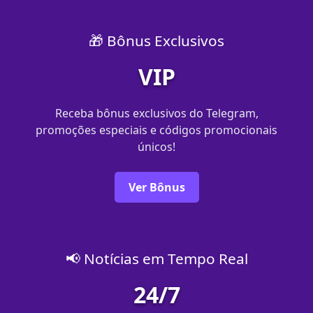
🎁 Bônus Exclusivos
VIP
Receba bônus exclusivos do Telegram,
promoções especiais e códigos promocionais
únicos!
Ver Bônus
📢 Notícias em Tempo Real
24/7