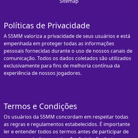
Sitemap
Políticas de Privacidade
A 55MM valoriza a privacidade de seus usuários e está
empenhada em proteger todas as informações
pessoais fornecidas durante o uso de nossos canais de
comunicação. Todos os dados coletados são utilizados
exclusivamente para fins de melhoria contínua da
experiência de nossos jogadores.
Termos e Condições
Os usuários da 55MM concordam em respeitar todas
as regras e regulamentos estabelecidos. É importante
ler e entender todos os termos antes de participar de