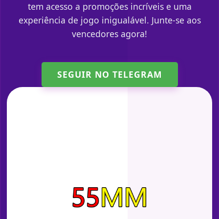
tem acesso a promoções incríveis e uma
experiência de jogo inigualável. Junte-se aos
vencedores agora!
SEGUIR NO TELEGRAM