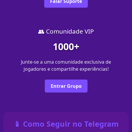
Falar Suporte
👥 Comunidade VIP
1000+
Junte-se a uma comunidade exclusiva de
jogadores e compartilhe experiências!
Entrar Grupo
📱 Como Seguir no Telegram