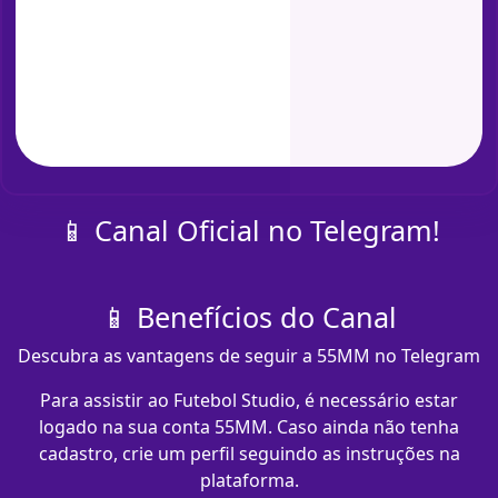
📱 Canal Oficial no Telegram!
📱 Benefícios do Canal
Descubra as vantagens de seguir a 55MM no Telegram
Para assistir ao Futebol Studio, é necessário estar
logado na sua conta 55MM. Caso ainda não tenha
cadastro, crie um perfil seguindo as instruções na
plataforma.