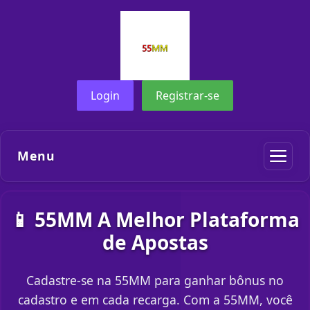
Login
Registrar-se
Menu
📱 55MM A Melhor Plataforma
de Apostas
Cadastre-se na 55MM para ganhar bônus no
cadastro e em cada recarga. Com a 55MM, você