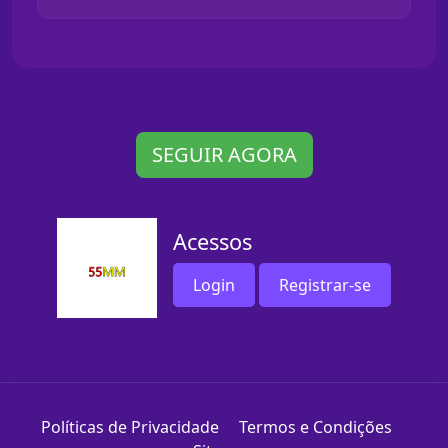
SEGUIR AGORA
Acessos
Login
Registrar-se
Políticas de Privacidade
Termos e Condições