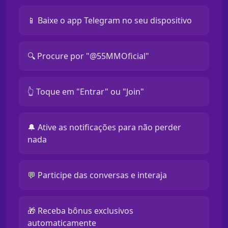
📱 Baixe o app Telegram no seu dispositivo
🔍 Procure por "@55MMOficial"
👆 Toque em "Entrar" ou "Join"
🔔 Ative as notificações para não perder
nada
💬 Participe das conversas e interaja
🎁 Receba bônus exclusivos
automaticamente