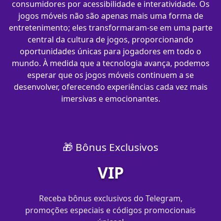
consumidores por acessibilidade e interatividade. Os
jogos móveis não são apenas mais uma forma de
entretenimento; eles transformaram-se em uma parte
central da cultura de jogos, proporcionando
oportunidades únicas para jogadores em todo o
mundo. À medida que a tecnologia avança, podemos
esperar que os jogos móveis continuem a se
desenvolver, oferecendo experiências cada vez mais
imersivas e emocionantes.
🎁 Bônus Exclusivos
VIP
Receba bônus exclusivos do Telegram,
promoções especiais e códigos promocionais