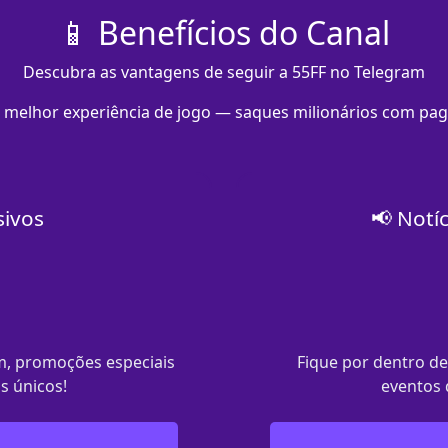
📱 Benefícios do Canal
Descubra as vantagens de seguir a 55FF no Telegram
a melhor experiência de jogo — saques milionários com pa
sivos
📢 Notí
m, promoções especiais
Fique por dentro d
s únicos!
eventos 