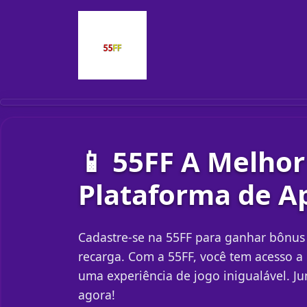
📱 55FF A Melhor
Plataforma de A
Cadastre-se na 55FF para ganhar bônus
recarga. Com a 55FF, você tem acesso a
uma experiência de jogo inigualável. J
agora!