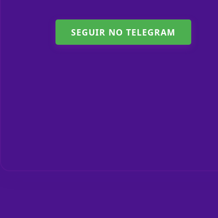
SEGUIR NO TELEGRAM