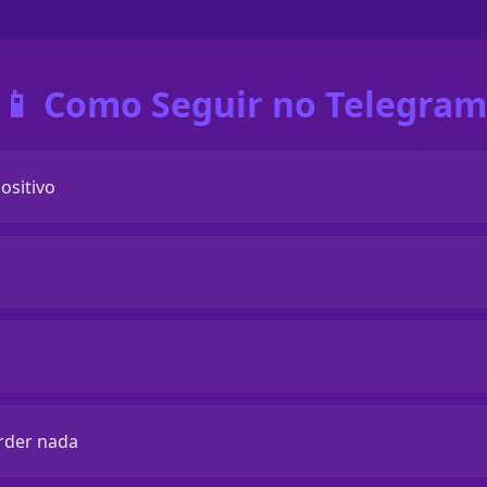
📱 Como Seguir no Telegram
ositivo
erder nada