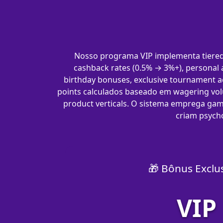
Nosso programa VIP implementa tiered l
cashback rates (0.5% → 3%+), personal 
birthday bonuses, exclusive tournament ac
points calculados baseado em wagering volu
product verticals. O sistema emprega gami
criam psych
🎁 Bônus Exclu
VIP