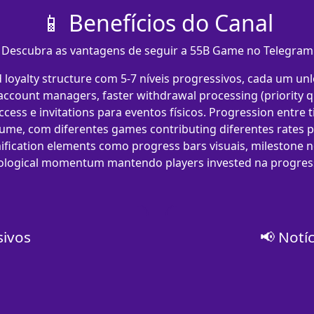
📱 Benefícios do Canal
Descubra as vantagens de seguir a 55B Game no Telegram
oyalty structure com 5-7 níveis progressivos, cada um unl
account managers, faster withdrawal processing (priority qu
cess e invitations para eventos físicos. Progression entr
me, com diferentes games contributing diferentes rates p
fication elements como progress bars visuais, milestone no
ological momentum mantendo players invested na progress
sivos
📢 Notí