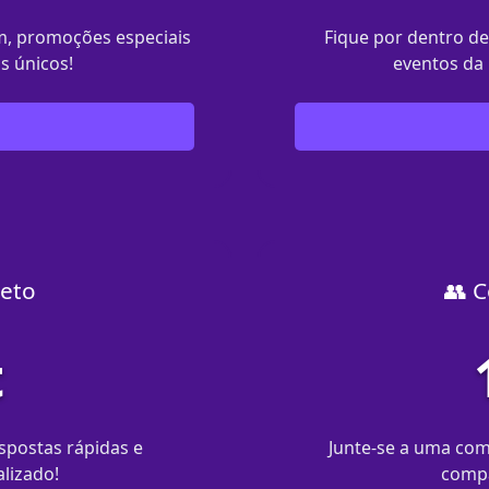
m, promoções especiais
Fique por dentro d
s únicos!
eventos da
reto
👥 
t
espostas rápidas e
Junte-se a uma com
lizado!
compa