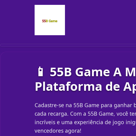
📱 55B Game A M
Plataforma de A
Cadastre-se na 55B Game para ganhar 
cada recarga. Com a 55B Game, você t
incríveis e uma experiência de jogo inig
vencedores agora!