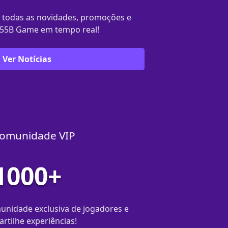
e todas as novidades, promoções e
 55B Game em tempo real!
Ver Notícias
Comunidade VIP
1000+
unidade exclusiva de jogadores e
rtilhe experiências!