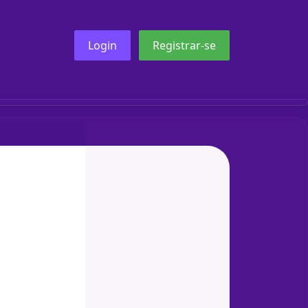
Login
Registrar-se