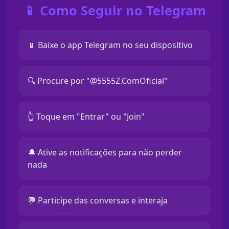
📱 Como Seguir no Telegram
📱 Baixe o app Telegram no seu dispositivo
🔍 Procure por "@5555Z.ComOficial"
👆 Toque em "Entrar" ou "Join"
🔔 Ative as notificações para não perder
nada
💬 Participe das conversas e interaja