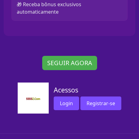
🎁 Receba bônus exclusivos
automaticamente
SEGUIR AGORA
Acessos
Login
Registrar-se