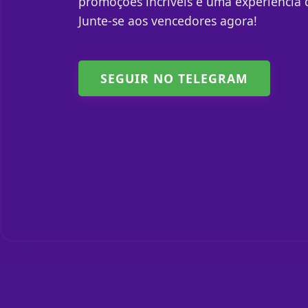
promoções incríveis e uma experiência d
Junte-se aos vencedores agora!
SEGUIR NO TELEGRAM