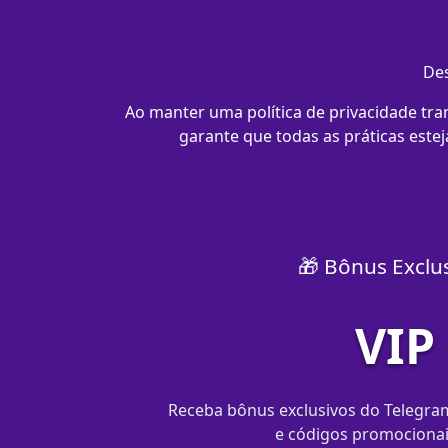
Des
Ao manter uma política de privacidade tra
garante que todas as práticas est
🎁 Bônus Exclu
VIP
Receba bônus exclusivos do Telegra
e códigos promocionai