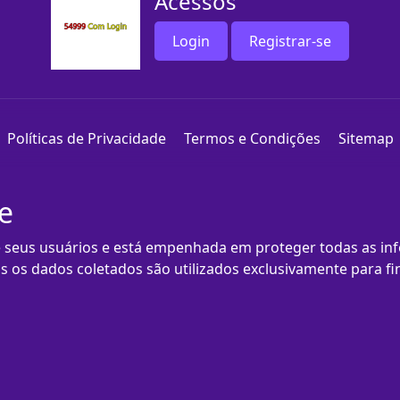
Acessos
Login
Registrar-se
Políticas de Privacidade
Termos e Condições
Sitemap
de
de seus usuários e está empenhada em proteger todas as in
 os dados coletados são utilizados exclusivamente para fi