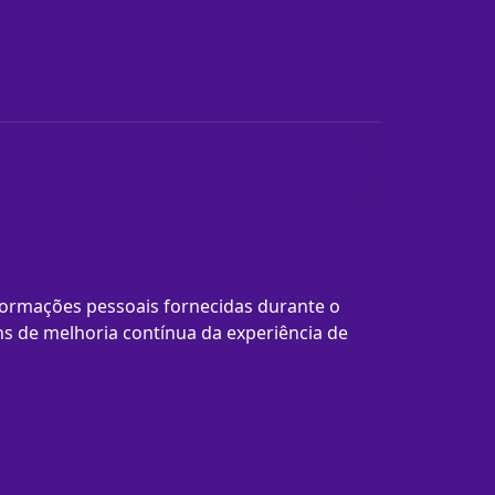
formações pessoais fornecidas durante o
ns de melhoria contínua da experiência de