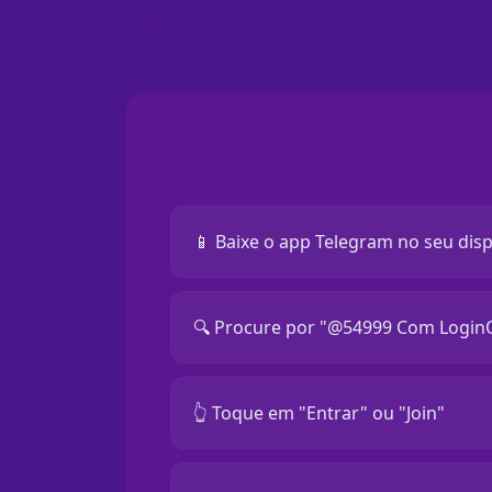
📱 Baixe o app Telegram no seu disp
🔍 Procure por "@54999 Com LoginO
👆 Toque em "Entrar" ou "Join"