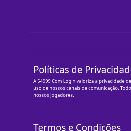
Políticas de Privacida
A 54999 Com Login valoriza a privacidade 
uso de nossos canais de comunicação. Todos
nossos jogadores.
Termos e Condições