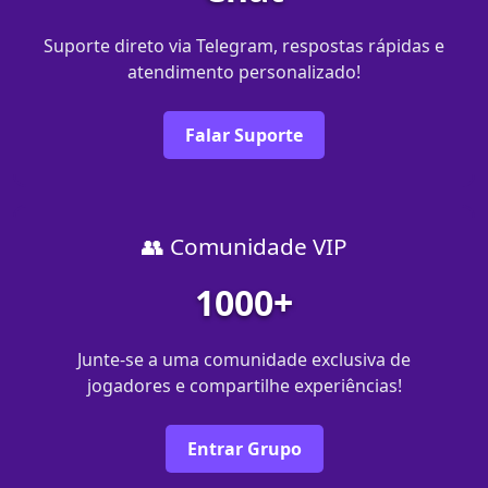
Suporte direto via Telegram, respostas rápidas e
atendimento personalizado!
Falar Suporte
👥 Comunidade VIP
1000+
Junte-se a uma comunidade exclusiva de
jogadores e compartilhe experiências!
Entrar Grupo