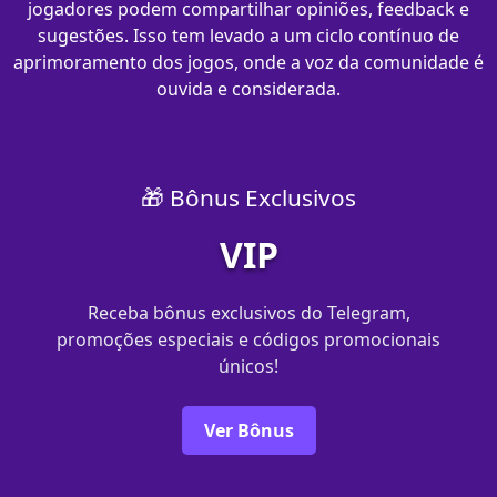
jogadores podem compartilhar opiniões, feedback e
sugestões. Isso tem levado a um ciclo contínuo de
aprimoramento dos jogos, onde a voz da comunidade é
ouvida e considerada.
🎁 Bônus Exclusivos
VIP
Receba bônus exclusivos do Telegram,
promoções especiais e códigos promocionais
únicos!
Ver Bônus