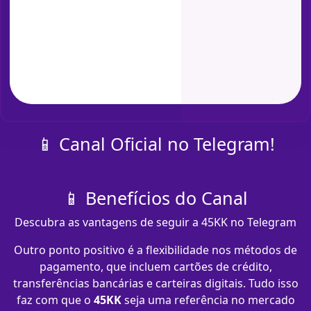
📱 Canal Oficial no Telegram!
📱 Benefícios do Canal
Descubra as vantagens de seguir a 45KK no Telegram
Outro ponto positivo é a flexibilidade nos métodos de
pagamento, que incluem cartões de crédito,
transferências bancárias e carteiras digitais. Tudo isso
faz com que o
45KK
seja uma referência no mercado