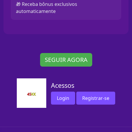
🎁 Receba bônus exclusivos
automaticamente
SEGUIR AGORA
Acessos
Login
Registrar-se