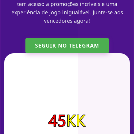
tem acesso a promoções incríveis e uma
experiência de jogo inigualável. Junte-se aos
vencedores agora!
SEGUIR NO TELEGRAM