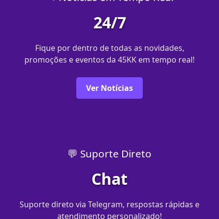
24/7
Fique por dentro de todas as novidades,
promoções e eventos da 45KK em tempo real!
Ver Notícias
💬 Suporte Direto
Chat
Suporte direto via Telegram, respostas rápidas e
atendimento personalizado!