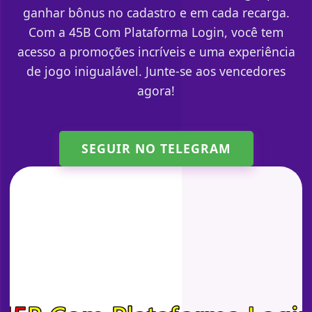
ganhar bônus no cadastro e em cada recarga.
Com a 45B Com Plataforma Login, você tem
acesso a promoções incríveis e uma experiência
de jogo inigualável. Junte-se aos vencedores
agora!
SEGUIR NO TELEGRAM