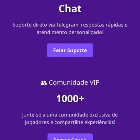
Chat
Suporte direto via Telegram, respostas rápidas e
atendimento personalizado!
Falar Suporte
👥 Comunidade VIP
1000+
Junte-se a uma comunidade exclusiva de
jogadores e compartilhe experiências!