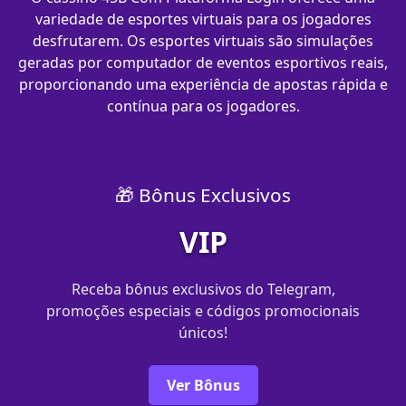
variedade de esportes virtuais para os jogadores
desfrutarem. Os esportes virtuais são simulações
geradas por computador de eventos esportivos reais,
proporcionando uma experiência de apostas rápida e
contínua para os jogadores.
🎁 Bônus Exclusivos
VIP
Receba bônus exclusivos do Telegram,
promoções especiais e códigos promocionais
únicos!
Ver Bônus