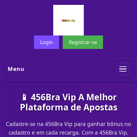
Login
Registrar-se
Menu
📱 456Bra Vip A Melhor
Plataforma de Apostas
Cadastre-se na 456Bra Vip para ganhar bônus no
cadastro e em cada recarga. Com a 456Bra Vip,