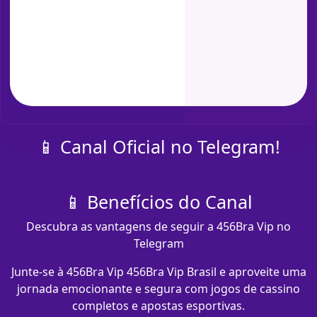
📱 Canal Oficial no Telegram!
📱 Benefícios do Canal
Descubra as vantagens de seguir a 456Bra Vip no
Telegram
Junte-se à 456Bra Vip 456Bra Vip Brasil e aproveite uma
jornada emocionante e segura com jogos de cassino
completos e apostas esportivas.