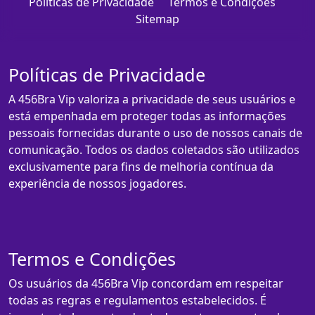
Políticas de Privacidade
Termos e Condições
Sitemap
Políticas de Privacidade
A 456Bra Vip valoriza a privacidade de seus usuários e
está empenhada em proteger todas as informações
pessoais fornecidas durante o uso de nossos canais de
comunicação. Todos os dados coletados são utilizados
exclusivamente para fins de melhoria contínua da
experiência de nossos jogadores.
Termos e Condições
Os usuários da 456Bra Vip concordam em respeitar
todas as regras e regulamentos estabelecidos. É