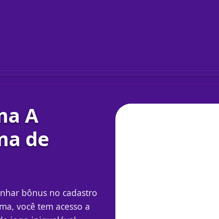
ma A
ma de
anhar bônus no cadastro
ma, você tem acesso a