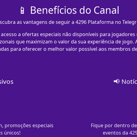
📱 Benefícios do Canal
scubra as vantagens de seguir a 4296 Plataforma no Teleg
acesso a ofertas especiais não disponíveis para jogadores
 sazonais que maximizam o valor da sua experiência de jog
adas para oferecer o melhor valor possível aos membros des
sivos
📢 Notí
m, promoções especiais
Fique por dentro d
s únicos!
eventos da 42