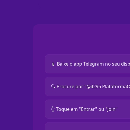
📱 Baixe o app Telegram no seu disp
🔍 Procure por "@4296 PlataformaOf
👆 Toque em "Entrar" ou "Join"