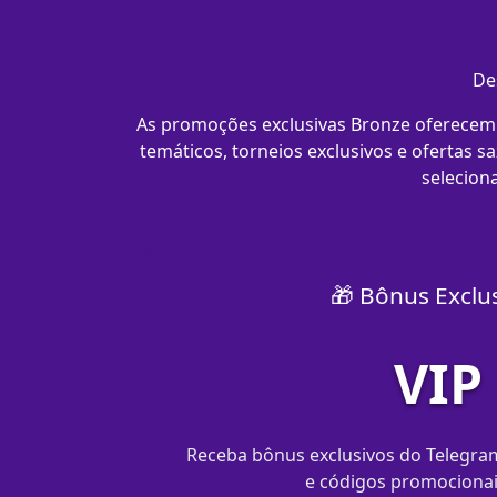
De
As promoções exclusivas Bronze oferecem 
temáticos, torneios exclusivos e ofertas
selecion
🎁 Bônus Exclu
VIP
Receba bônus exclusivos do Telegra
e códigos promocionai