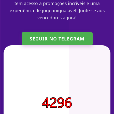
tem acesso a promoções incríveis e uma
experiência de jogo inigualável. Junte-se aos
vencedores agora!
SEGUIR NO TELEGRAM