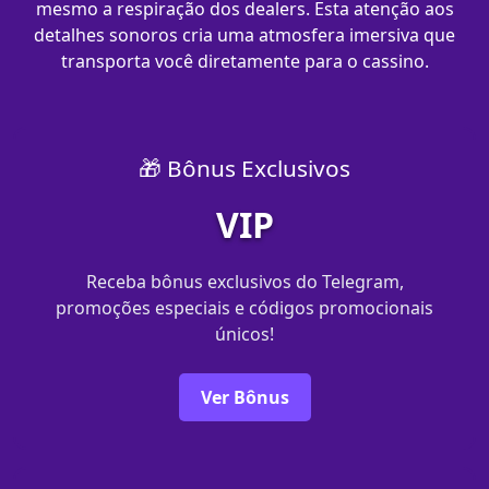
mesmo a respiração dos dealers. Esta atenção aos
detalhes sonoros cria uma atmosfera imersiva que
transporta você diretamente para o cassino.
🎁 Bônus Exclusivos
VIP
Receba bônus exclusivos do Telegram,
promoções especiais e códigos promocionais
únicos!
Ver Bônus