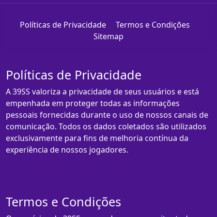
Políticas de Privacidade
Termos e Condições
Sitemap
Políticas de Privacidade
A 39SS valoriza a privacidade de seus usuários e está
empenhada em proteger todas as informações
pessoais fornecidas durante o uso de nossos canais de
comunicação. Todos os dados coletados são utilizados
exclusivamente para fins de melhoria contínua da
experiência de nossos jogadores.
Termos e Condições