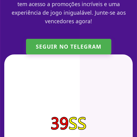
tem acesso a promoções incríveis e uma
experiência de jogo inigualável. Junte-se aos
vencedores agora!
SEGUIR NO TELEGRAM