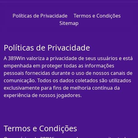
Políticas de Privacidade
Termos e Condições
Sitemap
Políticas de Privacidade
A 389Win valoriza a privacidade de seus usuários e está
empenhada em proteger todas as informações
pessoais fornecidas durante o uso de nossos canais de
comunicação. Todos os dados coletados são utilizados
exclusivamente para fins de melhoria contínua da
experiência de nossos jogadores.
Termos e Condições