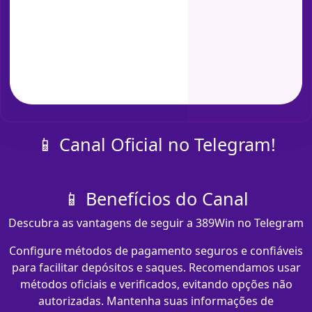
📱 Canal Oficial no Telegram!
📱 Benefícios do Canal
Descubra as vantagens de seguir a 389Win no Telegram
Configure métodos de pagamento seguros e confiáveis
para facilitar depósitos e saques. Recomendamos usar
métodos oficiais e verificados, evitando opções não
autorizadas. Mantenha suas informações de