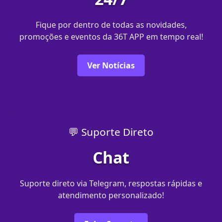
Fique por dentro de todas as novidades,
promoções e eventos da 36T APP em tempo real!
Ver Notícias
💬 Suporte Direto
Chat
Suporte direto via Telegram, respostas rápidas e
atendimento personalizado!