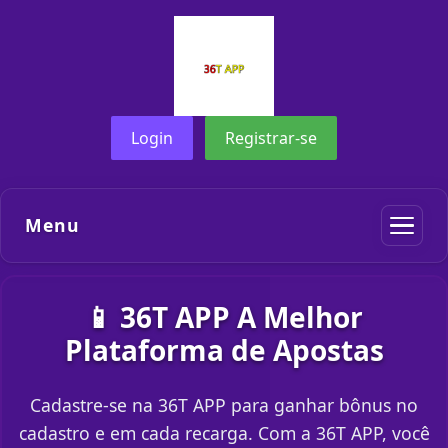
Login
Registrar-se
Menu
📱 36T APP A Melhor
Plataforma de Apostas
Cadastre-se na 36T APP para ganhar bônus no
cadastro e em cada recarga. Com a 36T APP, você