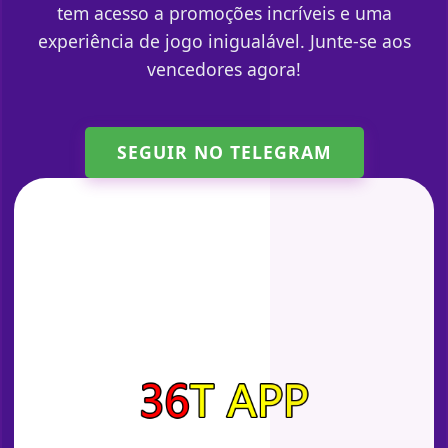
tem acesso a promoções incríveis e uma
experiência de jogo inigualável. Junte-se aos
vencedores agora!
SEGUIR NO TELEGRAM