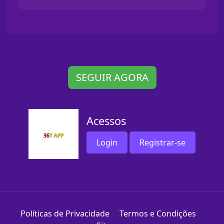
SEGUIR AGORA
Acessos
Login
Registrar-se
Políticas de Privacidade
Termos e Condições