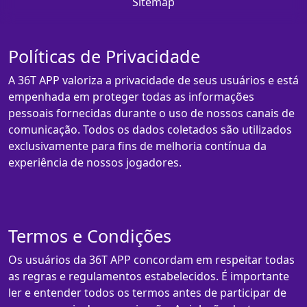
Sitemap
Políticas de Privacidade
A 36T APP valoriza a privacidade de seus usuários e está
empenhada em proteger todas as informações
pessoais fornecidas durante o uso de nossos canais de
comunicação. Todos os dados coletados são utilizados
exclusivamente para fins de melhoria contínua da
experiência de nossos jogadores.
Termos e Condições
Os usuários da 36T APP concordam em respeitar todas
as regras e regulamentos estabelecidos. É importante
ler e entender todos os termos antes de participar de