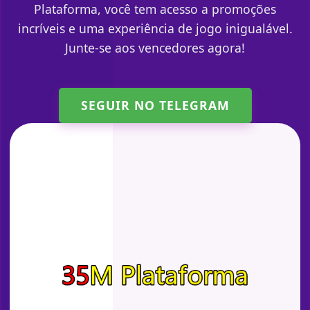
Plataforma, você tem acesso a promoções
incríveis e uma experiência de jogo inigualável.
Junte-se aos vencedores agora!
SEGUIR NO TELEGRAM