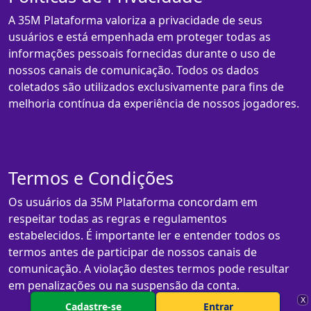
A 35M Plataforma valoriza a privacidade de seus
usuários e está empenhada em proteger todas as
informações pessoais fornecidas durante o uso de
nossos canais de comunicação. Todos os dados
coletados são utilizados exclusivamente para fins de
melhoria contínua da experiência de nossos jogadores.
Termos e Condições
Os usuários da 35M Plataforma concordam em
respeitar todas as regras e regulamentos
estabelecidos. É importante ler e entender todos os
termos antes de participar de nossos canais de
comunicação. A violação destes termos pode resultar
em penalizações ou na suspensão da conta.
X
Cadastre-se
Entrar