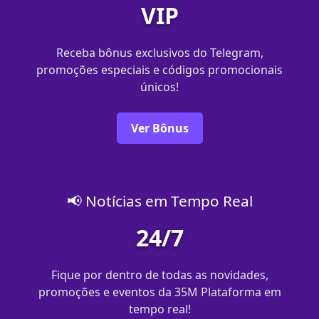
VIP
Receba bônus exclusivos do Telegram,
promoções especiais e códigos promocionais
únicos!
Ver Bônus
📢 Notícias em Tempo Real
24/7
Fique por dentro de todas as novidades,
promoções e eventos da 35M Plataforma em
tempo real!