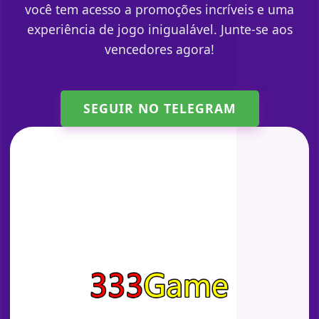
você tem acesso a promoções incríveis e uma
experiência de jogo inigualável. Junte-se aos
vencedores agora!
SEGUIR NO TELEGRAM