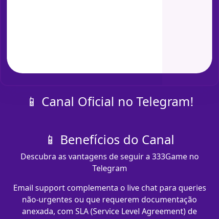
📱 Canal Oficial no Telegram!
📱 Benefícios do Canal
Descubra as vantagens de seguir a 333Game no
Telegram
Email support complementa o live chat para queries
não-urgentes ou que requerem documentação
anexada, com SLA (Service Level Agreement) de