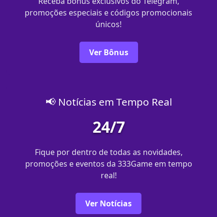
Receba bônus exclusivos do Telegram,
promoções especiais e códigos promocionais
únicos!
Ver Bônus
📢 Notícias em Tempo Real
24/7
Fique por dentro de todas as novidades,
promoções e eventos da 333Game em tempo
real!
Ver Notícias