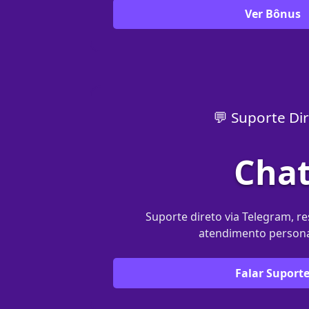
Ver Bônus
💬 Suporte Di
Cha
Suporte direto via Telegram, r
atendimento persona
Falar Suport