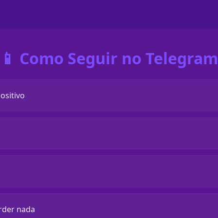
📱 Como Seguir no Telegram
ositivo
erder nada