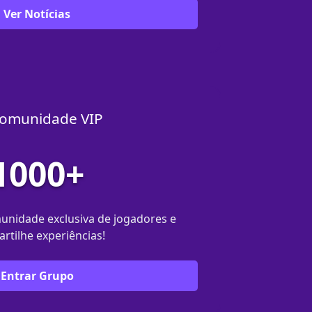
Ver Notícias
Comunidade VIP
1000+
unidade exclusiva de jogadores e
rtilhe experiências!
Entrar Grupo