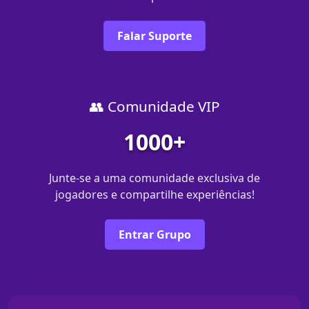
Falar Suporte
👥 Comunidade VIP
1000+
Junte-se a uma comunidade exclusiva de
jogadores e compartilhe experiências!
Entrar Grupo