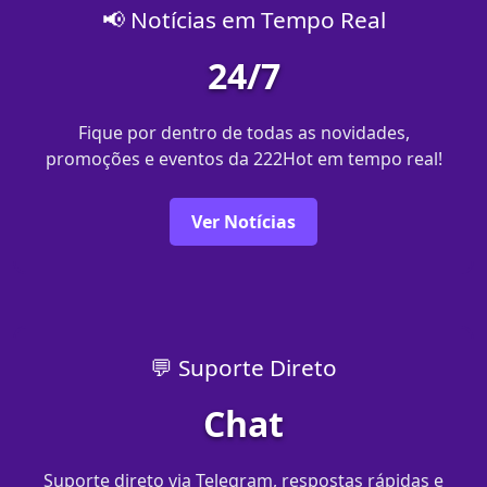
📢 Notícias em Tempo Real
24/7
Fique por dentro de todas as novidades,
promoções e eventos da 222Hot em tempo real!
Ver Notícias
💬 Suporte Direto
Chat
Suporte direto via Telegram, respostas rápidas e