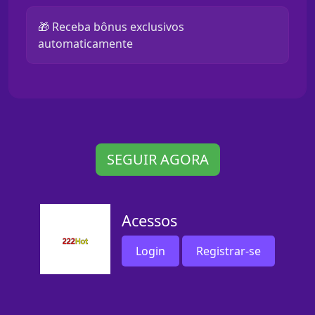
🎁 Receba bônus exclusivos
automaticamente
SEGUIR AGORA
Acessos
Login
Registrar-se