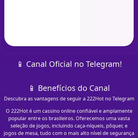
📱 Canal Oficial no Telegram!
📱 Benefícios do Canal
Descubra as vantagens de seguir a 222Hot no Telegram
O 222Hot é um cassino online confiável e amplamente
popular entre os brasileiros. Oferecemos uma vasta
seleção de jogos, incluindo caça-níqueis, pôquer, e
jogos de mesa, tudo com o mais alto nível de segurança